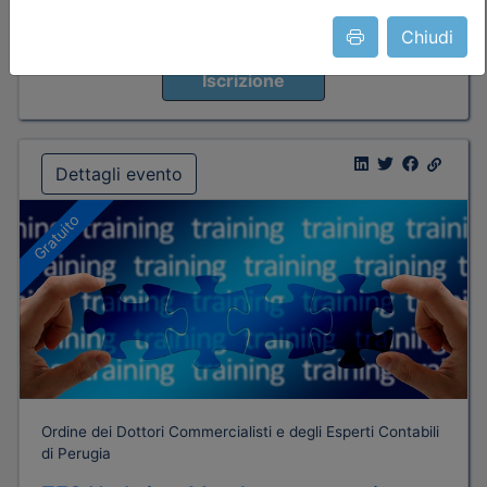
Chiudi
Posti disponibili:
96
Iscrizione
Dettagli evento
Gratuito
Ordine dei Dottori Commercialisti e degli Esperti Contabili
di Perugia