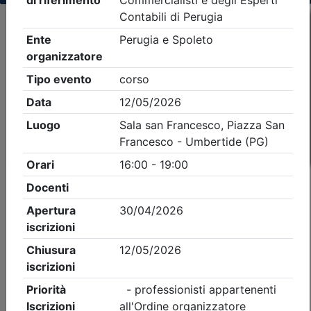
Criteri di ricerca applicati:
- Tipo Ordine/collegio:
Dott. Comm. E.C.
- Ordine:
Perugia
- Eventi in programma dal
8/8/2026
iCal
Feed RSS
Dettagli evento
Gratuito