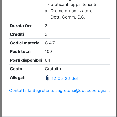
Ordine dei Dottori Commercialisti e degli Esperti Contabili
di Perugia
Finanziamento Agevolato della Cultura
in Umbria: contributi pubblici e privati,
art bonus
Data:
27/08/2026
Crediti:
4 cfp
Durata:
4 ore
Iscrizioni:
dal 28/07/2026 al 27/08/2026
Tipologia:
corso
Priorità iscrizioni
Allegati
Note
- professionisti appartenenti all'Ordine organizzatore
- praticanti appartenenti all'Ordine organizzatore
- Dott. Comm. E.C.