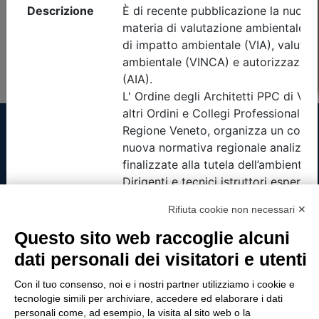
Non è stato trovato nessun evento formativo con i
parametri di ricerca utilizzati
Tinexta Visura SpA
Rifiuta cookie non necessari ✕
Piazzale Flaminio 1/b, 00196 Roma, Italia
Questo sito web raccoglie alcuni
Società con Socio Unico
dati personali dei visitatori e utenti
Società soggetta alla direzione e coordinamento
di Tinexta SpA
Con il tuo consenso, noi e i nostri partner utilizziamo i cookie e
P.IVA 05338771008 REA n. 877679
tecnologie simili per archiviare, accedere ed elaborare i dati
personali come, ad esempio, la visita al sito web o la