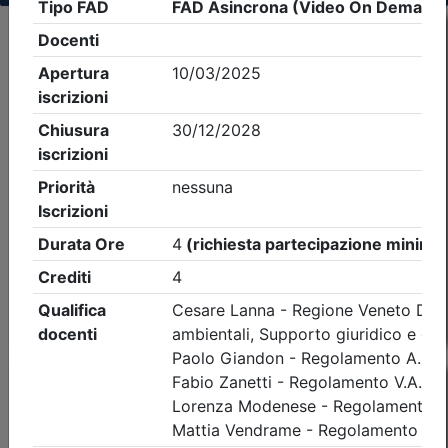
Criteri di ricerca applicati:
- Tipo Ordine/collegio:
Architetti
- Ordine:
Vicenza
- Eventi in programma dal
6/8/2026
Precedente
2
Successiva
Nessun risultato per i parametri inseriti
Esito della ricerca eventi formativi