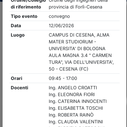
Criteri di ricerca applicati:
- Tipo Ordine/collegio:
Ingegneri
- Ordine:
Forlì-
Cesena
- Eventi in programma dal
8/8/2026
Precedente
1
Successiva
Nessun risultato per i parametri inseriti
Esito della ricerca eventi formativi