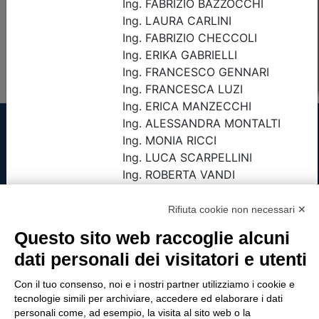
Non è stato trovato nessun evento formativo con i
parametri di ricerca utilizzati
Tinexta Visura SpA
Rifiuta cookie non necessari ✕
Piazzale Flaminio 1/b, 00196 Roma, Italia
Questo sito web raccoglie alcuni
Società con Socio Unico
dati personali dei visitatori e utenti
Società soggetta alla direzione e coordinamento
di Tinexta SpA
Con il tuo consenso, noi e i nostri partner utilizziamo i cookie e
P.IVA 05338771008 REA n. 877679
tecnologie simili per archiviare, accedere ed elaborare i dati
personali come, ad esempio, la visita al sito web o la