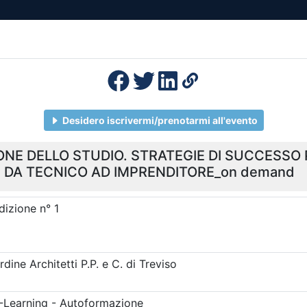
esenza
Formazione
Continua
Il po
Ordini
Profe