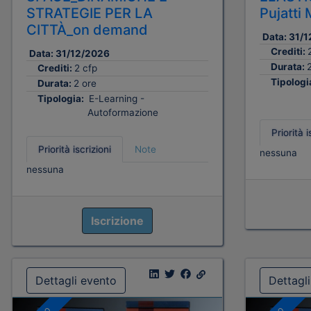
STRATEGIE PER LA
Pujatt
CITTÀ_on demand
Data:
31/1
Crediti:
Data:
31/12/2026
Durata:
Crediti:
2 cfp
Tipologi
Durata:
2 ore
Tipologia:
E-Learning -
Autoformazione
Priorità i
Priorità iscrizioni
Note
nessuna
nessuna
Iscrizione
Dettagli evento
Dettagl