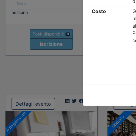
Note
Note
nessuna
nessuna
Posti disponibili:
0
Iscrizione
Dettagli evento
Dettagl
A pagamento
Gratuito