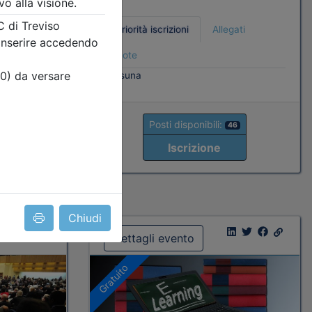
Priorità iscrizioni
Allegati
Note
ati
nessuna
Posti disponibili:
46
Iscrizione
3
Chiudi
Dettagli evento
Gratuito