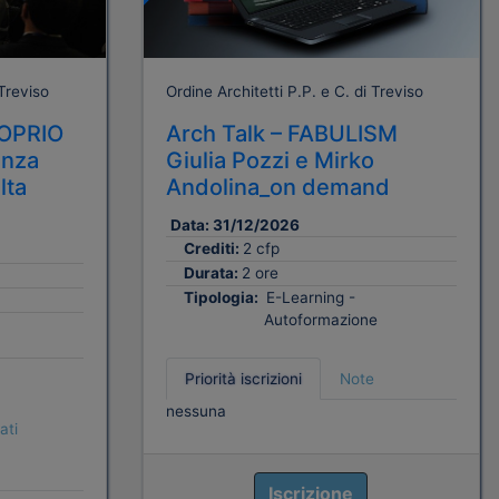
 Treviso
Ordine Architetti P.P. e C. di Treviso
OPRIO
Arch Talk – FABULISM
enza
Giulia Pozzi e Mirko
lta
Andolina_on demand
Data:
31/12/2026
Crediti:
2 cfp
Durata:
2 ore
Tipologia:
E-Learning -
Autoformazione
Priorità iscrizioni
Note
nessuna
ati
Iscrizione