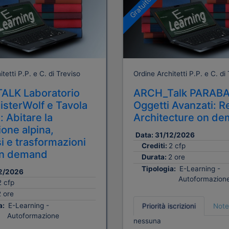
Gratuito
tetti P.P. e C. di Treviso
Ordine Architetti P.P. e C. di
ALK Laboratorio
ARCH_Talk PARAB
sterWolf e Tavola
Oggetti Avanzati: R
: Abitare la
Architecture on d
one alpina,
Data:
31/12/2026
i e trasformazioni
Crediti:
2 cfp
n demand
Durata:
2 ore
Tipologia:
E-Learning -
2/2026
Autoformazion
2 cfp
2 ore
a:
E-Learning -
Priorità iscrizioni
Note
Autoformazione
nessuna