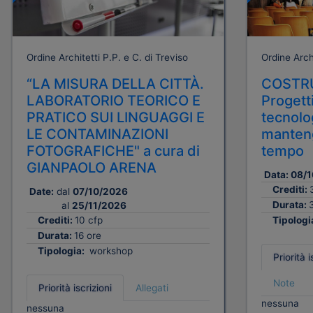
Ordine Architetti P.P. e C. di Treviso
Ordine Archi
“LA MISURA DELLA CITTÀ.
COSTRU
LABORATORIO TEORICO E
Progetti
PRATICO SUI LINGUAGGI E
tecnolog
LE CONTAMINAZIONI
manteng
FOTOGRAFICHE" a cura di
tempo
GIANPAOLO ARENA
Data:
08/1
Crediti:
Date:
dal
07/10/2026
Durata:
al
25/11/2026
Crediti:
10 cfp
Tipologi
Durata:
16 ore
Tipologia:
workshop
Priorità i
Note
Priorità iscrizioni
Allegati
nessuna
nessuna