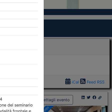
iCal
Feed RSS
Dettagli evento