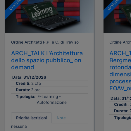
Gratuito
Gratuito
Ordine Architetti P.P. e C. di Treviso
Ordine Archi
ARCH_TALK L’Architettura
ARCH_T
dello spazio pubblico_ on
Bergmei
demand
rotonda
dimensi
Data:
31/12/2026
process
Crediti:
2 cfp
FOAV_o
Durata:
2 ore
Tipologia:
E-Learning -
Data:
31/1
Autoformazione
Crediti:
Durata:
Tipologi
Priorità iscrizioni
Note
nessuna