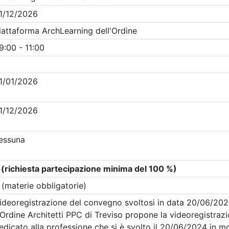
Clicca qui - espandi la sezione dei filtri ricerca eventi
venti in programma dal
7/8/2026
i evento
Dettagli evento