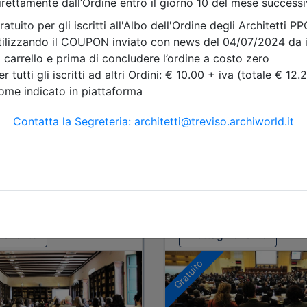
Tipologia:
corso di
aggiornamento
Priorità iscrizioni
Alleg
Iscrizione
Note
nessuna
Posti disponibili:
Iscrizione
i evento
Dettagli evento
Gratuito