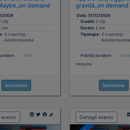
i Maybe_on demand
gravità_on demand
2/2026
Data:
31/12/2026
2 cfp
Crediti:
2 cfp
2 ore
Durata:
2 ore
a:
E-Learning -
Tipologia:
E-Learning -
Autoformazione
Autoformazion
scrizioni
Note
Priorità iscrizioni
Note
nessuna
Iscrizione
Iscrizione
i evento
Dettagli evento