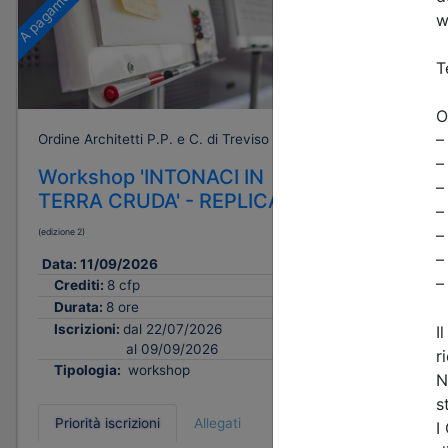
A pagamento
Gratuito
Ordine Architetti P.P. e C. di Treviso
Ordine Archi
Workshop 'INTONACI IN
Progetta
TERRA CRUDA' - REPLICA
futuro: 
paesagg
(edizione 2)
urbana t
Data:
11/09/2026
e sistem
Crediti:
8 cfp
Data:
17/0
Durata:
8 ore
Crediti:
Iscrizioni:
dal 22/07/2026
al 09/09/2026
Durata:
Tipologia:
workshop
Tipologi
Priorità iscrizioni
Allegati
Priorità i