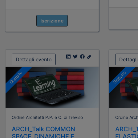
Iscrizione
Dettagli evento
Dettagl
Gratuito
Gratuito
Ordine Architetti P.P. e C. di Treviso
Ordine Archi
ARCH_Talk COMMON
ARCH_
SPACE_DINAMICHE E
ELASTI