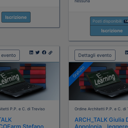
nessuna
Iscrizione
Posti disponibili:
1
Iscrizione
i evento
Dettagli evento
Gratuito
tetti P.P. e C. di Treviso
Ordine Architetti P.P. e C. di
TALK
ARCH_TALK Giulia 
COFarm Stefano
Appolonia _ legger