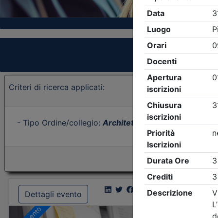
Criteri di ricerca applicati:
- Tipo Ordine/collegio:
Architetti
- Ordine:
Treviso
- E
Dettagli evento
Dettagl