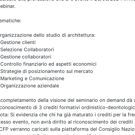
A pagamento
tetti P.P. e C. di Treviso
Ordine Architetti P.P. e C. di
re il suolo del
Corso "DAL PIMUS 
architettura,
CANTIERE. Dalla
io e resilienza
conformità docume
ra superfici filtranti
all’allestimento del
i di invaso
ponteggio" -
Aggiornamento
9/2026
RSPP/ASPP e CSP/
4 cfp
4 ore
Data:
22/09/2026
a:
seminario
Crediti:
4 cfp
DL.81 08
Durata:
4 ore
Iscrizioni:
dal 03/08/2026
scrizioni
Allegati
al 20/09/2026