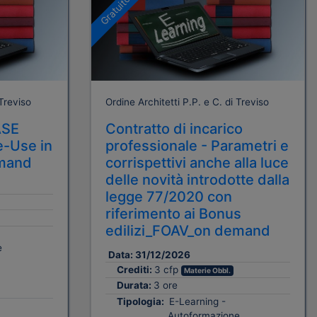
Gratuito
 Treviso
Ordine Architetti P.P. e C. di Treviso
ASE
Contratto di incarico
e-Use in
professionale - Parametri e
emand
corrispettivi anche alla luce
delle novità introdotte dalla
legge 77/2020 con
riferimento ai Bonus
edilizi_FOAV_on demand
e
Data:
31/12/2026
Crediti:
3 cfp
Materie Obbl.
Durata:
3 ore
Tipologia:
E-Learning -
Autoformazione