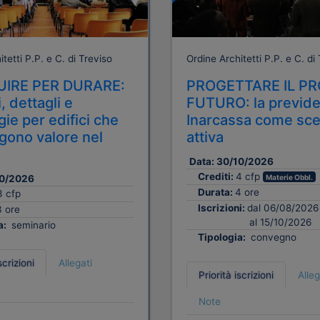
tetti P.P. e C. di Treviso
Ordine Architetti P.P. e C. di
IRE PER DURARE:
PROGETTARE IL PR
, dettagli e
FUTURO: la previd
ie per edifici che
Inarcassa come sce
ono valore nel
attiva
Data:
30/10/2026
Crediti:
4 cfp
0/2026
Materie Obbl.
Durata:
4 ore
3 cfp
Iscrizioni:
dal 06/08/2026
3 ore
al 15/10/2026
a:
seminario
Tipologia:
convegno
scrizioni
Allegati
Priorità iscrizioni
Alleg
Note