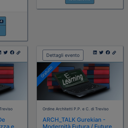
44
Dettagli evento
Gratuito
 Treviso
Ordine Architetti P.P. e C. di Treviso
De
ARCH_TALK Gurekian -
ezza e
Modernità Futura / Future