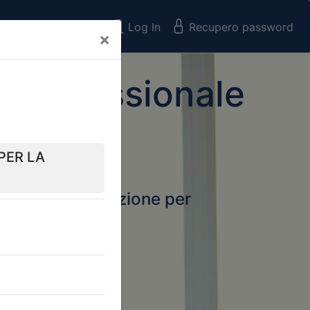
Registrati
Log In
Recupero password
×
 Professionale
rtale della formazione per
Next
 e Collegi
ssionali