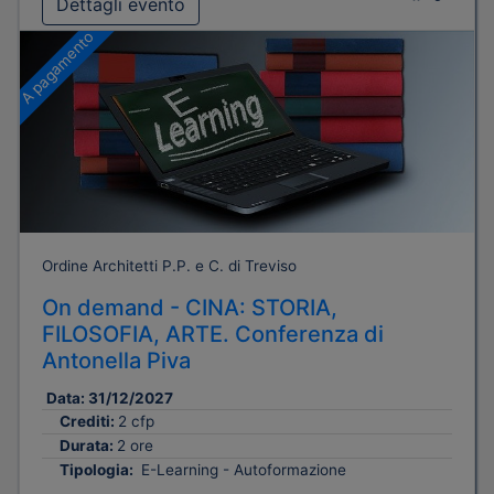
Dettagli evento
A pagamento
Ordine Architetti P.P. e C. di Treviso
On demand - CINA: STORIA,
FILOSOFIA, ARTE. Conferenza di
Antonella Piva
Data:
31/12/2027
Crediti:
2 cfp
Durata:
2 ore
Tipologia:
E-Learning - Autoformazione