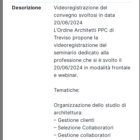
Ordine Architetti P.P. e C. di Treviso
ORGANIZZAZIONE DELLO STUDIO.
STRATEGIE DI SUCCESSO PER LA
PROFESSIONE: DA TECNICO AD
IMPRENDITORE_on demand
Data:
31/12/2026
Crediti:
3 cfp
Materie Obbl.
Durata:
3 ore
Tipologia:
E-Learning - Autoformazione
Priorità iscrizioni
Note
nessuna
Iscrizione