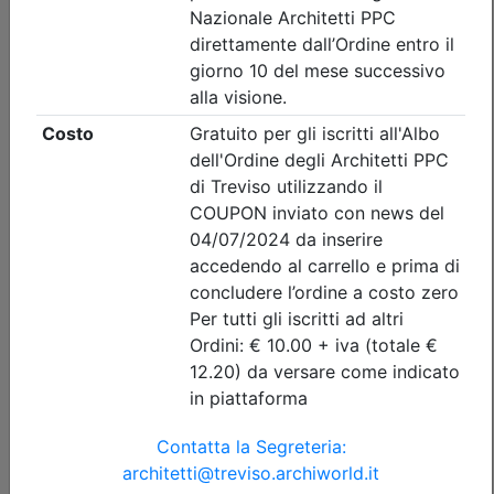
Durata:
2 ore
Tipologia:
E-Learning - Autoformazione
Priorità iscrizioni
Note
nessuna
Iscrizione
Dettagli evento
Gratuito