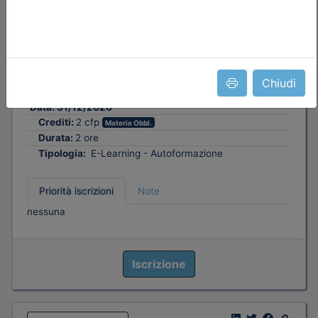
Ordine Architetti P.P. e C. di Treviso
Pensare il cambiamento: inclusività e
parità di genere_on demand
Chiudi
Data:
31/12/2026
Crediti:
2 cfp
Materie Obbl.
Durata:
2 ore
Tipologia:
E-Learning - Autoformazione
Priorità iscrizioni
Note
nessuna
Iscrizione