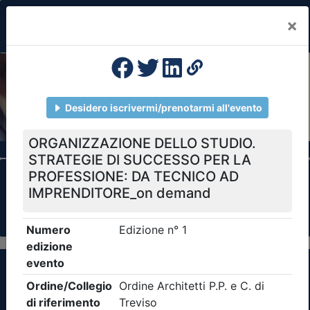
×
Previous
Nex
Formazione Professionale Continua
Il portale della formazione per Ordini e
Collegi Professionali
Clicca qui - espandi la sezione dei filtri ricerca
eventi