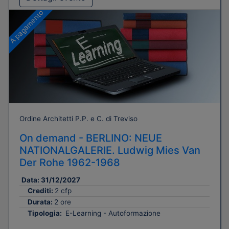
A pagamento
Ordine Architetti P.P. e C. di Treviso
On demand - BERLINO: NEUE
NATIONALGALERIE. Ludwig Mies Van
Der Rohe 1962-1968
Data:
31/12/2027
Crediti:
2 cfp
Durata:
2 ore
Tipologia:
E-Learning - Autoformazione