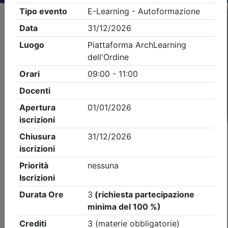
Criteri di ricerca applicati:
- Tipo Ordine/collegio:
Architetti
- Ordine:
Treviso
- Eventi in programma dal
8/8/2026
iCal
Feed RSS
Dettagli evento
A pagamento