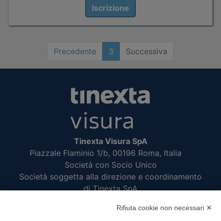
Iscrizione
Precedente
3
Successiva
Tinexta Visura SpA
Piazzale Flaminio 1/b, 00196 Roma, Italia
Società con Socio Unico
Società soggetta alla direzione e coordinamento
di Tinexta SpA
P.IVA 05338771008 REA n. 877679
Rifiuta cookie non necessari ✕