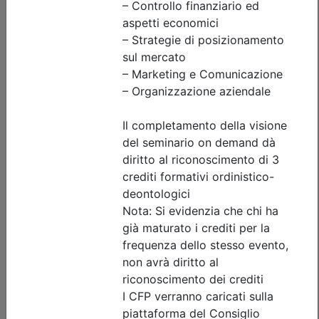
Dettagli evento
Gratuito
Ordine Architetti P.P. e C. di Treviso
OSTERIA DELL’ARCHITETTO. La cultura
del saper fare_on demand
Data:
31/12/2026
Crediti:
2 cfp