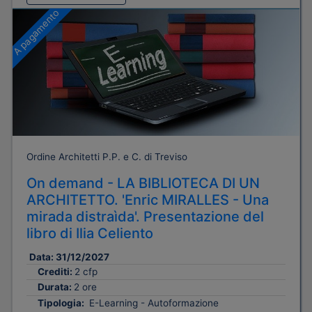
A pagamento
Ordine Architetti P.P. e C. di Treviso
On demand - LA BIBLIOTECA DI UN
ARCHITETTO. 'Enric MIRALLES - Una
mirada distraìda'. Presentazione del
libro di Ilia Celiento
Data:
31/12/2027
Crediti:
2 cfp
Durata:
2 ore
Tipologia:
E-Learning - Autoformazione