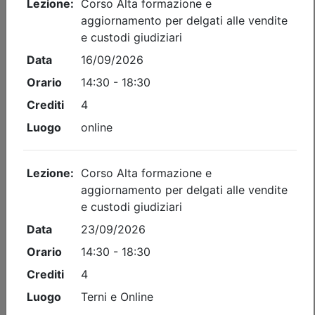
ZES Umbria e Marche: strumenti,
procedure e opportunità per lo
sviluppo territoriale
Date:
dal
03/09/2026
al
13/10/2026
Crediti:
23 cfp
Durata:
23 ore
Iscrizioni:
dal 06/08/2026 al 13/10/2026
Tipologia:
corso
Priorità iscrizioni
Allegati
Note
- professionisti appartenenti all'Ordine organizzatore
- praticanti appartenenti all'Ordine organizzatore
- Dott. Comm. E.C.
Posti disponibili:
20
Iscrizione