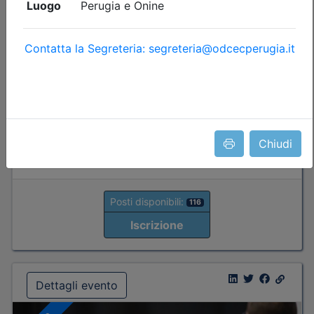
Durata:
20 ore
Iscrizioni:
dal 12/06/2026 al 05/08/2026
Tipologia:
corso
Priorità iscrizioni
Allegati
fino al 03/08/2026:
- professionisti appartenenti all'Ordine organizzatore
- praticanti appartenenti all'Ordine organizzatore
fino al 05/08/2026:
Chiudi
- Tutte le categorie professionali
Posti disponibili:
116
Iscrizione
Dettagli evento