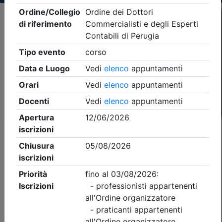
Criteri di ricerca applicati:
- Tipo Ordine/collegio:
Dott. Comm. E.C.
- Ordine:
Perugia
- Eventi in programma dal
7/8/2026
iCal
Feed RSS
Dettagli evento
Gratuito