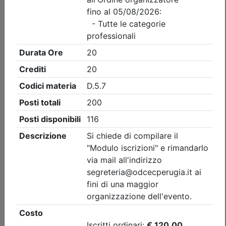
Ordine dei Dottori Commercialisti e degli Esperti Contabili
di Perugia
Finanziamento Agevolato della Cultura
in Umbria: contributi pubblici e privati,
art bonus
Data:
27/08/2026
Crediti:
4 cfp
Durata:
4 ore
Iscrizioni:
dal 28/07/2026 al 27/08/2026
Tipologia:
corso
Priorità iscrizioni
Allegati
Note
- professionisti appartenenti all'Ordine organizzatore
- praticanti appartenenti all'Ordine organizzatore
- Dott. Comm. E.C.