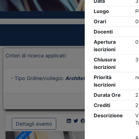
Criteri di ricerca applicati:
- Tipo Ordine/collegio:
Architetti
- Ordine:
Treviso
- E
Dettagli evento
Dettagl