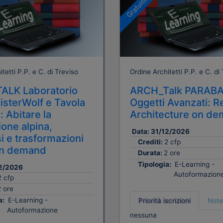
Gratuito
tetti P.P. e C. di Treviso
Ordine Architetti P.P. e C. di
ALK Laboratorio
ARCH_Talk PARAB
sterWolf e Tavola
Oggetti Avanzati: R
: Abitare la
Architecture on d
one alpina,
Data:
31/12/2026
i e trasformazioni
Crediti:
2 cfp
n demand
Durata:
2 ore
Tipologia:
E-Learning -
2/2026
Autoformazion
2 cfp
2 ore
a:
E-Learning -
Priorità iscrizioni
Note
Autoformazione
nessuna