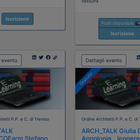
nessuna
Iscrizione
Posti disponibili:
1
Iscrizione
i evento
Dettagli evento
Gratuito
tetti P.P. e C. di Treviso
Ordine Architetti P.P. e C. di
TALK
ARCH_TALK Giulia 
COFarm Stefano
Appolonia _ legger