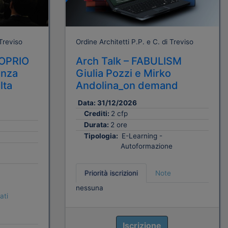
 Treviso
Ordine Architetti P.P. e C. di Treviso
OPRIO
Arch Talk – FABULISM
enza
Giulia Pozzi e Mirko
lta
Andolina_on demand
Data:
31/12/2026
Crediti:
2 cfp
Durata:
2 ore
Tipologia:
E-Learning -
Autoformazione
Priorità iscrizioni
Note
nessuna
ati
Iscrizione