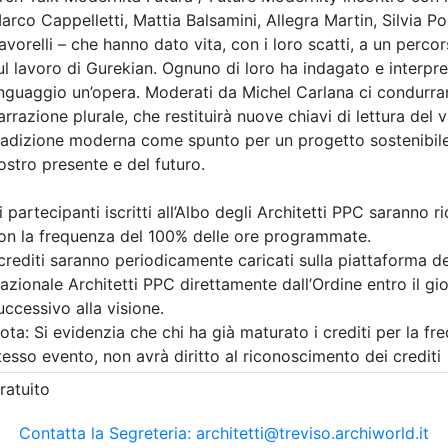
A pagamento
tetti P.P. e C. di Treviso
Ordine Architetti P.P. e C. di
re il suolo del
Corso "DAL PIMUS 
architettura,
CANTIERE. Dalla
io e resilienza
conformità docume
ra superfici filtranti
all’allestimento del
i di invaso
ponteggio" -
Aggiornamento
9/2026
RSPP/ASPP e CSP/
4 cfp
4 ore
Data:
22/09/2026
a:
seminario
Crediti:
4 cfp
DL.81 08
Durata:
4 ore
Iscrizioni:
dal 03/08/2026
scrizioni
Allegati
al 20/09/2026