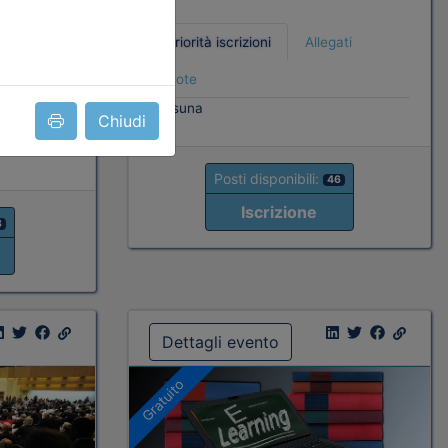
Priorità iscrizioni
Allegati
Note
ati
nessuna
Chiudi
Posti disponibili:
46
Iscrizione
3
Dettagli evento
Gratuito