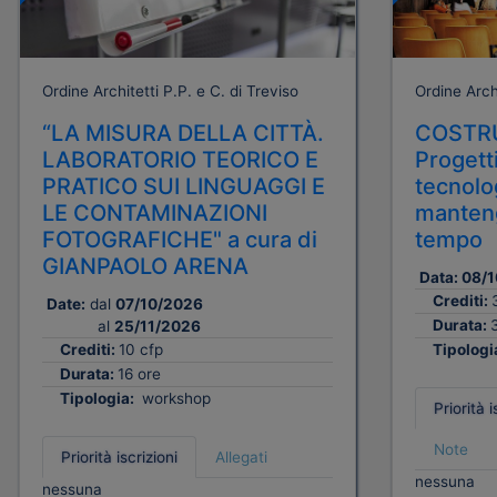
Ordine Architetti P.P. e C. di Treviso
Ordine Archi
“LA MISURA DELLA CITTÀ.
COSTRU
LABORATORIO TEORICO E
Progetti
PRATICO SUI LINGUAGGI E
tecnolog
LE CONTAMINAZIONI
manteng
FOTOGRAFICHE" a cura di
tempo
GIANPAOLO ARENA
Data:
08/1
Crediti:
Date:
dal
07/10/2026
Durata:
al
25/11/2026
Crediti:
10 cfp
Tipologi
Durata:
16 ore
Tipologia:
workshop
Priorità i
Note
Priorità iscrizioni
Allegati
nessuna
nessuna