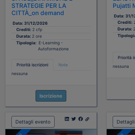
STRATEGIE PER LA
Pujatt
CITTÀ_on demand
Data:
31/1
Crediti:
Data:
31/12/2026
Durata:
Crediti:
2 cfp
Tipologi
Durata:
2 ore
Tipologia:
E-Learning -
Autoformazione
Priorità i
Priorità iscrizioni
Note
nessuna
nessuna
Iscrizione
Dettagli evento
Dettagl