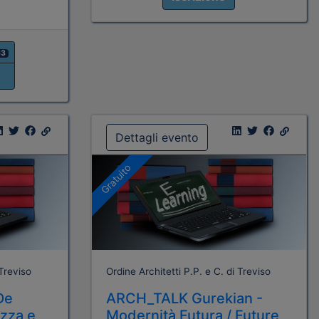
63
Dettagli evento
Gratuito
 Treviso
Ordine Architetti P.P. e C. di Treviso
De
ARCH_TALK Gurekian -
ezza e
Modernità Futura / Future