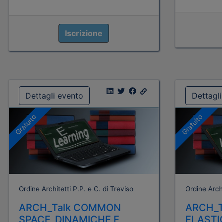
Iscrizione
Dettagli evento
Dettagl
Gratuito
Gratuito
Ordine Architetti P.P. e C. di Treviso
Ordine Archi
ARCH_Talk COMMON
ARCH_
SPACE_DINAMICHE E
ELASTI