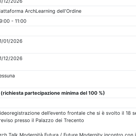
Clicca qui - espandi la sezione dei filtri ricerca eventi
venti in programma dal
7/8/2026
i evento
Dettagli evento