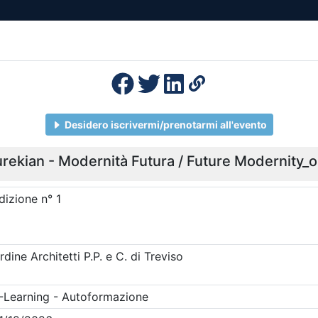
esenza
Formazione
Continua
Il po
Ordini
Profe