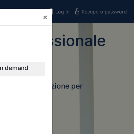
Registrati
Log In
Recupero password
×
 Professionale
rtale della formazione per
Next
 e Collegi
ssionali