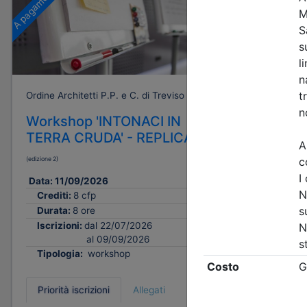
A pagamento
Gratuito
Ordine Architetti P.P. e C. di Treviso
Ordine Archi
Workshop 'INTONACI IN
Progetta
TERRA CRUDA' - REPLICA
futuro: 
paesagg
(edizione 2)
urbana t
Data:
11/09/2026
e sistem
Crediti:
8 cfp
Data:
17/0
Durata:
8 ore
Crediti:
Iscrizioni:
dal 22/07/2026
al 09/09/2026
Durata:
Tipologia:
workshop
Tipologi
Priorità iscrizioni
Allegati
Priorità i