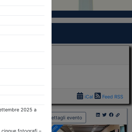
iCal
Feed RSS
Dettagli evento