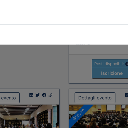
Tipologia:
corso di
aggiornamento
Priorità iscrizioni
Alleg
Iscrizione
Note
nessuna
Posti disponibili:
Iscrizione
i evento
Dettagli evento
Gratuito