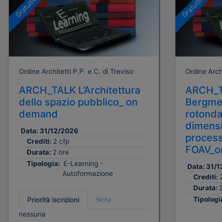
Gratuito
Gratuito
Ordine Architetti P.P. e C. di Treviso
Ordine Archi
ARCH_TALK L’Architettura
ARCH_T
dello spazio pubblico_ on
Bergmei
demand
rotonda
dimensi
Data:
31/12/2026
process
Crediti:
2 cfp
FOAV_o
Durata:
2 ore
Tipologia:
E-Learning -
Data:
31/1
Autoformazione
Crediti:
Durata:
Tipologi
Priorità iscrizioni
Note
nessuna