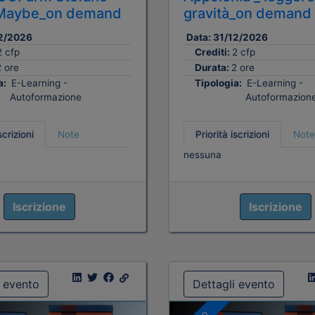
i Maybe_on demand
gravità_on demand
2/2026
Data:
31/12/2026
2 cfp
Crediti:
2 cfp
2 ore
Durata:
2 ore
a:
E-Learning -
Tipologia:
E-Learning -
Autoformazione
Autoformazion
scrizioni
Note
Priorità iscrizioni
Note
nessuna
Iscrizione
Iscrizione
i evento
Dettagli evento