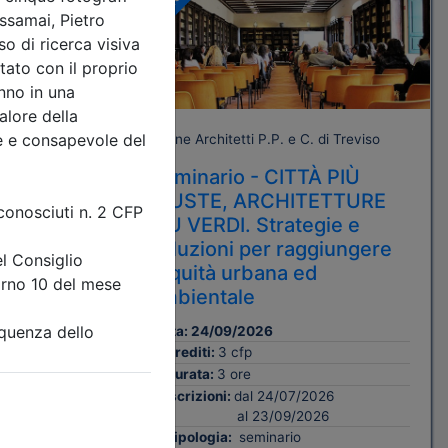
A pagamento
 Treviso
Ordine Architetti P.P. e C. di Treviso
AL
Seminario - CITTÀ PIÙ
GIUSTE, ARCHITETTURE
ntale
PIÙ VERDI. Strategie e
soluzioni per raggiungere
l’equità urbana ed
ambientale
CSE
Data:
24/09/2026
Crediti:
3 cfp
Durata:
3 ore
Iscrizioni:
dal 24/07/2026
al 23/09/2026
Tipologia:
seminario