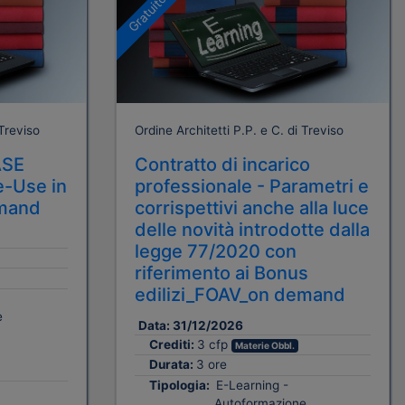
Gratuito
 Treviso
Ordine Architetti P.P. e C. di Treviso
ASE
Contratto di incarico
e-Use in
professionale - Parametri e
emand
corrispettivi anche alla luce
delle novità introdotte dalla
legge 77/2020 con
riferimento ai Bonus
edilizi_FOAV_on demand
e
Data:
31/12/2026
Crediti:
3 cfp
Materie Obbl.
Durata:
3 ore
Tipologia:
E-Learning -
Autoformazione