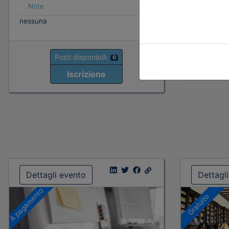
Note
Note
nessuna
nessuna
Posti disponibili:
0
Iscrizione
Dettagli evento
Dettagl
A pagamento
Gratuito