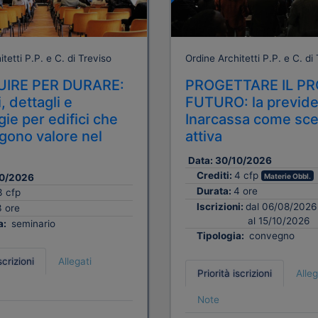
tetti P.P. e C. di Treviso
Ordine Architetti P.P. e C. di
IRE PER DURARE:
PROGETTARE IL PR
, dettagli e
FUTURO: la previd
ie per edifici che
Inarcassa come sce
ono valore nel
attiva
Data:
30/10/2026
Crediti:
4 cfp
0/2026
Materie Obbl.
Durata:
4 ore
3 cfp
Iscrizioni:
dal 06/08/2026
3 ore
al 15/10/2026
a:
seminario
Tipologia:
convegno
scrizioni
Allegati
Priorità iscrizioni
Alleg
Note