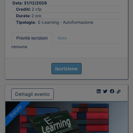
Data:
31/12/2026
Crediti:
2 cfp
Durata:
2 ore
Tipologia:
E-Learning - Autoformazione
Priorità iscrizioni
Note
nessuna
Iscrizione
Dettagli evento
Gratuito