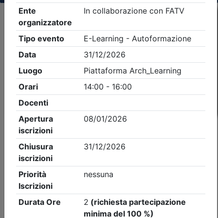
Criteri di ricerca applicati:
- Tipo Ordine/collegio:
Architetti
- Ordine:
Treviso
- Eventi in programma dal
8/8/2026
iCal
Feed RSS
Dettagli evento
A pagamento