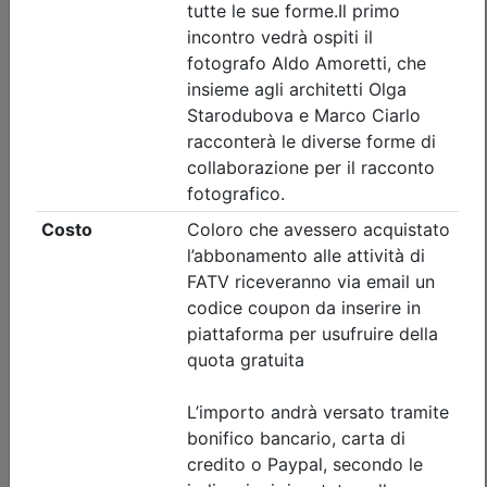
di invaso
Data:
17/09/2026
Crediti:
4 cfp
Durata:
4 ore
Tipologia:
seminario
Priorità iscrizioni
Allegati
Note
nessuna
Iscrizione
Dettagli evento
A pagamento