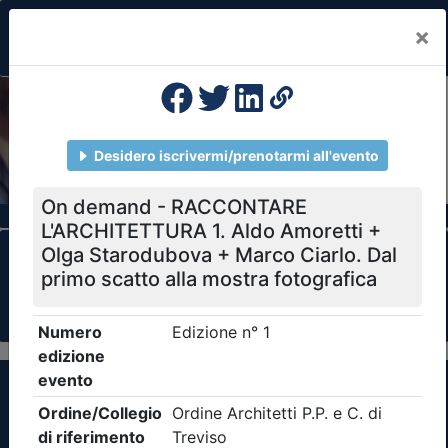
×
Previous
Nex
Formazione Professionale Continua
Il portale della formazione per Ordini e
Collegi Professionali
Clicca qui - espandi la sezione dei filtri ricerca
eventi