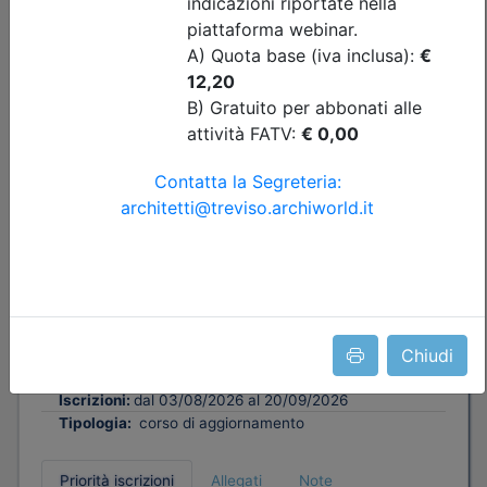
Ordine Architetti P.P. e C. di Treviso
Corso "DAL PIMUS AL CANTIERE. Dalla
conformità documentale
all’allestimento del ponteggio" -
Aggiornamento RSPP/ASPP e
CSP/CSE
Data:
22/09/2026
Crediti:
4 cfp
Chiudi
DL.81 08
Durata:
4 ore
Iscrizioni:
dal 03/08/2026 al 20/09/2026
Tipologia:
corso di aggiornamento
Priorità iscrizioni
Allegati
Note