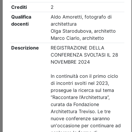
Ordine Architetti P.P. e C. di Treviso
Workshop 'INTONACI IN TERRA
CRUDA' - REPLICA
(edizione 2)
Data:
11/09/2026
Crediti:
8 cfp
Durata:
8 ore
Iscrizioni:
dal 22/07/2026 al 09/09/2026
Tipologia:
workshop
Priorità iscrizioni
Allegati
Note
nessuna
Posti disponibili:
0