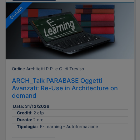
Gratuito
Ordine Architetti P.P. e C. di Treviso
ARCH_Talk PARABASE Oggetti
Avanzati: Re-Use in Architecture on
demand
Data:
31/12/2026
Crediti:
2 cfp
Durata:
2 ore
Tipologia:
E-Learning - Autoformazione