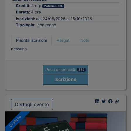
Crediti:
4 cfp
Materie Obbl.
Durata:
4 ore
Iscrizioni:
dal 24/08/2026 al 15/10/2026
Tipologia:
convegno
Priorità iscrizioni
Allegati
Note
nessuna
Posti disponibili:
382
Iscrizione
Dettagli evento
Gratuito