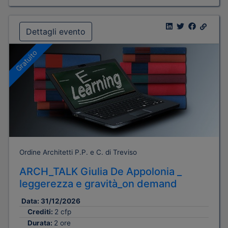
Dettagli evento
Gratuito
Ordine Architetti P.P. e C. di Treviso
ARCH_TALK Giulia De Appolonia _
leggerezza e gravità_on demand
Data:
31/12/2026
Crediti:
2 cfp
Durata:
2 ore