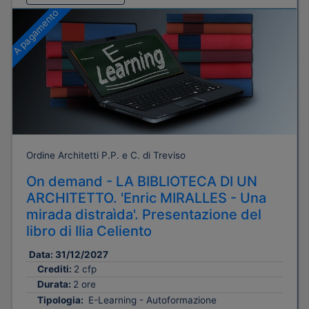
A pagamento
Ordine Architetti P.P. e C. di Treviso
On demand - LA BIBLIOTECA DI UN
ARCHITETTO. 'Enric MIRALLES - Una
mirada distraìda'. Presentazione del
libro di Ilia Celiento
Data:
31/12/2027
Crediti:
2 cfp
Durata:
2 ore
Tipologia:
E-Learning - Autoformazione