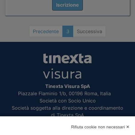
Iscrizione
Precedente
3
Successiva
Tinexta Visura SpA
Piazzale Flaminio 1/b, 00196 Roma, Italia
Società con Socio Unico
Società soggetta alla direzione e coordinamento
di Tinexta SpA
P.IVA 05338771008 REA n. 877679
Rifiuta cookie non necessari ✕