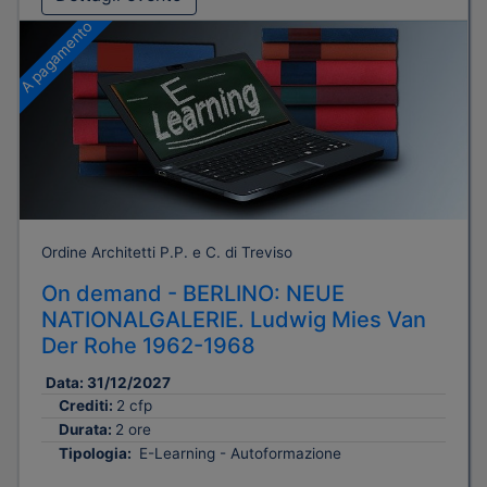
A pagamento
Ordine Architetti P.P. e C. di Treviso
On demand - BERLINO: NEUE
NATIONALGALERIE. Ludwig Mies Van
Der Rohe 1962-1968
Data:
31/12/2027
Crediti:
2 cfp
Durata:
2 ore
Tipologia:
E-Learning - Autoformazione