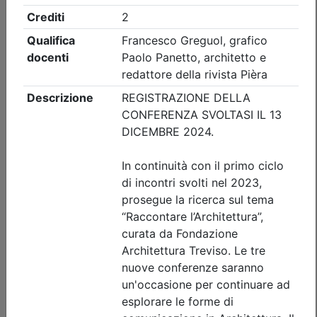
Ordine Architetti P.P. e C. di Treviso
ORGANIZZAZIONE DELLO STUDIO.
STRATEGIE DI SUCCESSO PER LA
PROFESSIONE: DA TECNICO AD
IMPRENDITORE_on demand
Data:
31/12/2026
Crediti:
3 cfp
Materie Obbl.
Durata:
3 ore
Tipologia:
E-Learning - Autoformazione
Priorità iscrizioni
Note
nessuna
Iscrizione