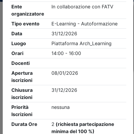
Criteri di ricerca applicati:
- Tipo Ordine/collegio:
Architetti
- Ordine:
Treviso
- Eventi in programma dal
8/8/2026
iCal
Feed RSS
Dettagli evento
A pagamento