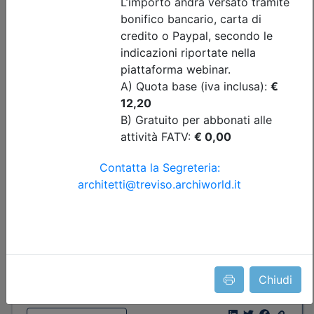
Ordine Architetti P.P. e C. di Treviso
Pensare il cambiamento: inclusività e
parità di genere_on demand
Data:
31/12/2026
Crediti:
2 cfp
Materie Obbl.
Durata:
2 ore
Tipologia:
E-Learning - Autoformazione
Priorità iscrizioni
Note
nessuna
Iscrizione
Chiudi