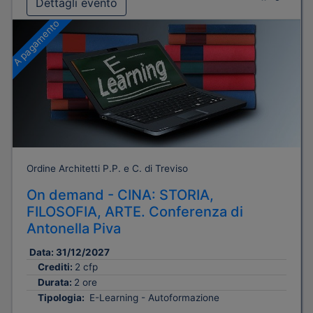
Dettagli evento
A pagamento
Ordine Architetti P.P. e C. di Treviso
On demand - CINA: STORIA,
FILOSOFIA, ARTE. Conferenza di
Antonella Piva
Data:
31/12/2027
Crediti:
2 cfp
Durata:
2 ore
Tipologia:
E-Learning - Autoformazione