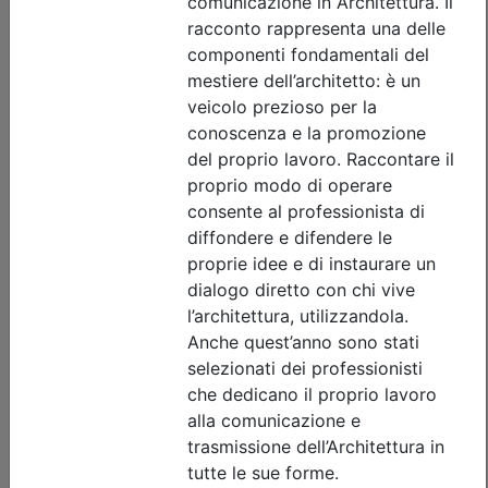
Dettagli evento
Gratuito
Ordine Architetti P.P. e C. di Treviso
OSTERIA DELL’ARCHITETTO. La cultura
del saper fare_on demand
Data:
31/12/2026
Crediti:
2 cfp