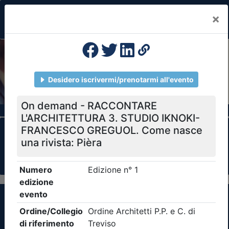
×
Previous
Nex
Formazione Professionale Continua
Il portale della formazione per Ordini e
Collegi Professionali
Clicca qui - espandi la sezione dei filtri ricerca
eventi