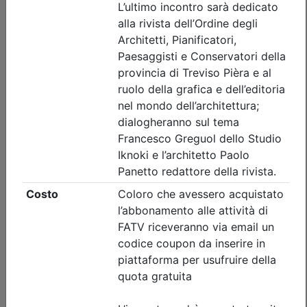
Durata:
2 ore
Tipologia:
E-Learning - Autoformazione
Priorità iscrizioni
Note
nessuna
Iscrizione
Dettagli evento
Gratuito