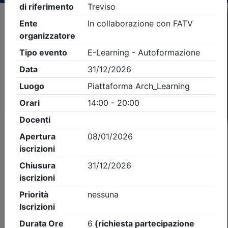
Criteri di ricerca applicati:
- Tipo Ordine/collegio:
Architetti
- Ordine:
Treviso
- Eventi in programma dal
6/8/2026
iCal
Feed RSS
Dettagli evento
A pagamento