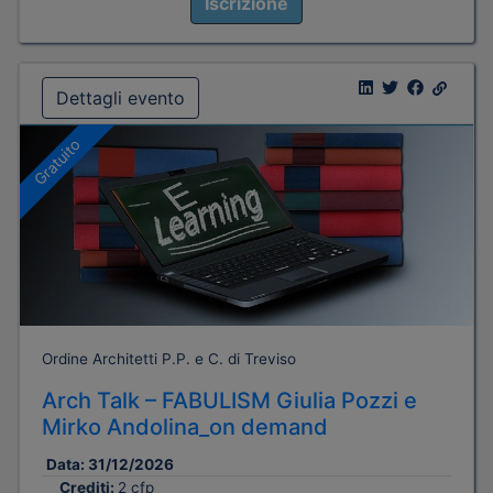
Iscrizione
Dettagli evento
Gratuito
Ordine Architetti P.P. e C. di Treviso
Arch Talk – FABULISM Giulia Pozzi e
Mirko Andolina_on demand
Data:
31/12/2026
Crediti:
2 cfp