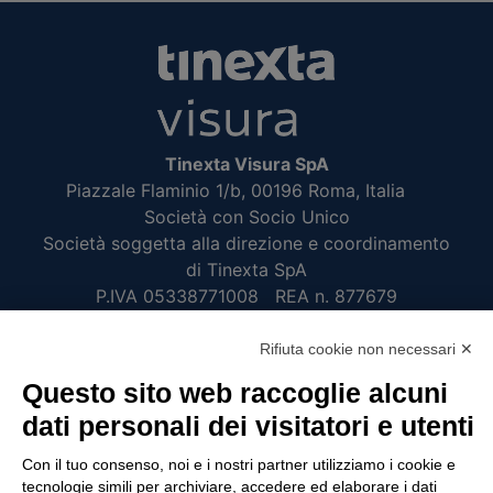
Tinexta Visura SpA
Piazzale Flaminio 1/b, 00196 Roma, Italia
Società con Socio Unico
Società soggetta alla direzione e coordinamento
di Tinexta SpA
P.IVA 05338771008 REA n. 877679
Rifiuta cookie non necessari ✕
UTILITÀ
Questo sito web raccoglie alcuni
Recupero Password
dati personali dei visitatori e utenti
Verifica attestato di presenza
Con il tuo consenso, noi e i nostri partner utilizziamo i cookie e
POLICIES AND TERMS
tecnologie simili per archiviare, accedere ed elaborare i dati