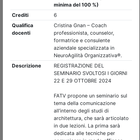
Ordine Architetti P.P. e C. di Treviso
Workshop 'INTONACI IN TERRA
CRUDA' - REPLICA
(edizione 2)
Data:
11/09/2026
Crediti:
8 cfp
Durata:
8 ore
Iscrizioni:
dal 22/07/2026 al 09/09/2026
Tipologia:
workshop
Priorità iscrizioni
Allegati
Note
nessuna
Posti disponibili:
1