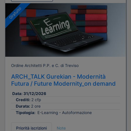
Gratuito
Ordine Architetti P.P. e C. di Treviso
ARCH_TALK Gurekian - Modernità
Futura / Future Modernity_on demand
Data:
31/12/2026
Crediti:
2 cfp
Durata:
2 ore
Tipologia:
E-Learning - Autoformazione
Priorità iscrizioni
Note