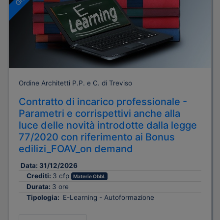
Ordine Architetti P.P. e C. di Treviso
Contratto di incarico professionale -
Parametri e corrispettivi anche alla
luce delle novità introdotte dalla legge
77/2020 con riferimento ai Bonus
edilizi_FOAV_on demand
Data:
31/12/2026
Crediti:
3 cfp
Materie Obbl.
Durata:
3 ore
Tipologia:
E-Learning - Autoformazione