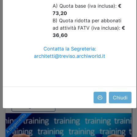
di invaso
Data:
17/09/2026
Crediti:
4 cfp
Durata:
4 ore
Tipologia:
seminario
Priorità iscrizioni
Allegati
Note
nessuna
Iscrizione
Chiudi
Dettagli evento
A pagamento