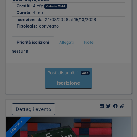
Crediti:
4 cfp
Materie Obbl.
Durata:
4 ore
Iscrizioni:
dal 24/08/2026 al 15/10/2026
Tipologia:
convegno
Priorità iscrizioni
Allegati
Note
nessuna
Posti disponibili:
382
Iscrizione
Dettagli evento
Gratuito