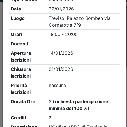
Criteri di ricerca applicati:
- Tipo Ordine/collegio:
Architetti
- Ordine:
Treviso
- Eventi in programma dal
8/8/2026
iCal
Feed RSS
Dettagli evento
A pagamento