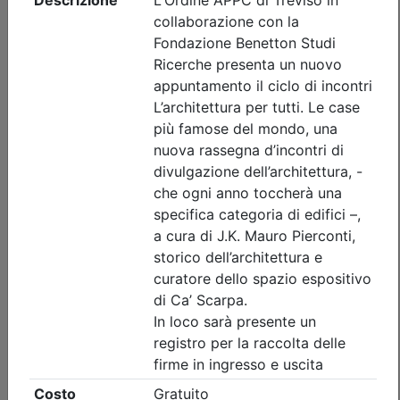
Ordine Architetti P.P. e C. di Treviso
Workshop 'INTONACI IN TERRA
CRUDA' - REPLICA
(edizione 2)
Data:
11/09/2026
Crediti:
8 cfp
Durata:
8 ore
Iscrizioni:
dal 22/07/2026 al 09/09/2026
Tipologia:
workshop
Priorità iscrizioni
Allegati
Note
nessuna
Posti disponibili:
0