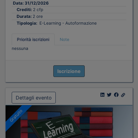
Data:
31/12/2026
Crediti:
2 cfp
Durata:
2 ore
Tipologia:
E-Learning - Autoformazione
Priorità iscrizioni
Note
nessuna
Iscrizione
Dettagli evento
Gratuito