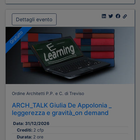
Dettagli evento
Gratuito
Ordine Architetti P.P. e C. di Treviso
ARCH_TALK Giulia De Appolonia _
leggerezza e gravità_on demand
Data:
31/12/2026
Crediti:
2 cfp
Durata:
2 ore