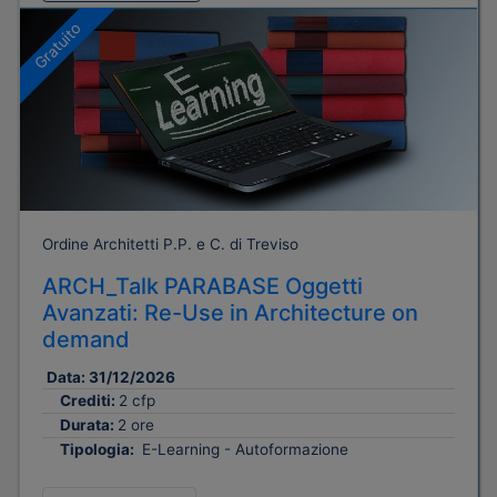
Gratuito
Ordine Architetti P.P. e C. di Treviso
ARCH_Talk PARABASE Oggetti
Avanzati: Re-Use in Architecture on
demand
Data:
31/12/2026
Crediti:
2 cfp
Durata:
2 ore
Tipologia:
E-Learning - Autoformazione