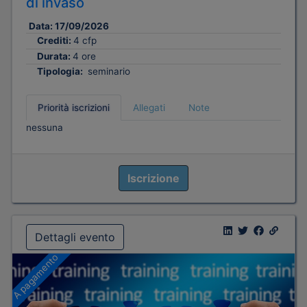
di invaso
Data:
17/09/2026
Crediti:
4 cfp
Durata:
4 ore
Tipologia:
seminario
Priorità iscrizioni
Allegati
Note
nessuna
Iscrizione
Dettagli evento
A pagamento