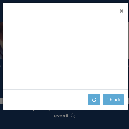
×
Previous
Nex
Formazione Professionale Continua
Il portale della formazione per Ordini e
Collegi Professionali
Chiudi
Clicca qui - espandi la sezione dei filtri ricerca
eventi