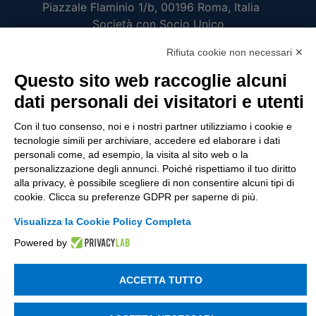
Piazzale Flaminio 1/b, 00196 Roma, Italia
Società con Socio Unico
Società soggetta alla direzione e coordinamento
Rifiuta cookie non necessari ✕
di Tinexta SpA
P.IVA 05338771008 REA n. 877679
Questo sito web raccoglie alcuni
dati personali dei visitatori e utenti
UTILITÀ
Con il tuo consenso, noi e i nostri partner utilizziamo i cookie e
tecnologie simili per archiviare, accedere ed elaborare i dati
Recupero Password
personali come, ad esempio, la visita al sito web o la
personalizzazione degli annunci. Poiché rispettiamo il tuo diritto
Verifica attestato di presenza
alla privacy, è possibile scegliere di non consentire alcuni tipi di
POLICIES AND TERMS
cookie. Clicca su preferenze GDPR per saperne di più.
Visualizza la Cookie Policy Completa
Informativa cookie
Powered by
© 2003 - 2026 Tinexta Visura S.p.A.
Visura.it
ACCETTA TUTTO