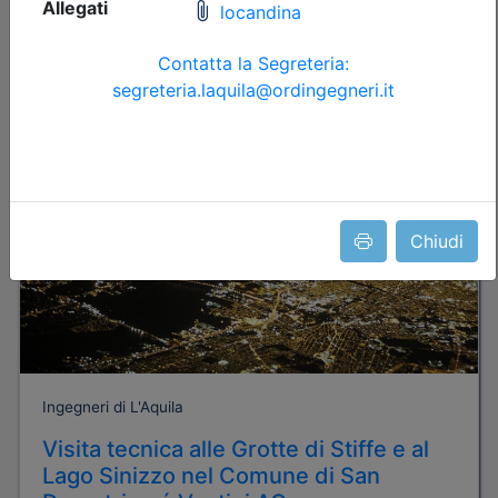
Posti disponibili:
43
Iscrizione
Dettagli evento
Gratuito
Chiudi
Ingegneri di L'Aquila
Visita tecnica alle Grotte di Stiffe e al
Lago Sinizzo nel Comune di San