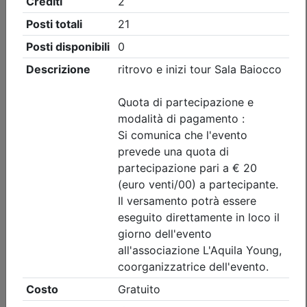
Ingegneri di L'Aquila
Visita tecnica alle Grotte di Stiffe e al
Lago Sinizzo nel Comune di San
Demetrio né Vestini AQ
(edizione 2)
Data:
29/08/2026
Crediti:
2 cfp
Durata:
2 ore
Iscrizioni:
dal 27/07/2026 al 28/08/2026
Tipologia:
visita guidata
Priorità iscrizioni
Allegati
Note
- professionisti appartenenti all'Ordine organizzatore