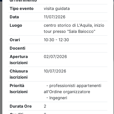
Criteri di ricerca applicati:
- Tipo Ordine/collegio:
Ingegneri
- Ordine:
L
Aquila
- Eventi in programma dal
10/8/2026
iCal
Feed RSS
Dettagli evento
Gratuito