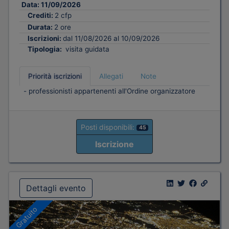
Data:
11/09/2026
Crediti:
2 cfp
Durata:
2 ore
Iscrizioni:
dal 11/08/2026 al 10/09/2026
Tipologia:
visita guidata
Priorità iscrizioni
Allegati
Note
- professionisti appartenenti all'Ordine organizzatore
Posti disponibili:
45
Iscrizione
Dettagli evento
Gratuito