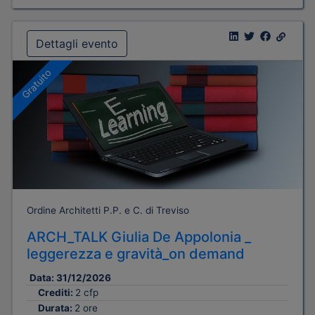
Dettagli evento
Gratuito
Ordine Architetti P.P. e C. di Treviso
ARCH_TALK Giulia De Appolonia _
leggerezza e gravità_on demand
Data:
31/12/2026
Crediti:
2 cfp
Durata:
2 ore