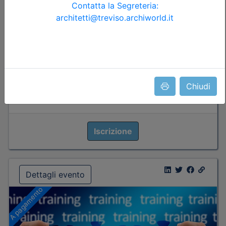
di invaso
Data:
17/09/2026
Crediti:
4 cfp
Durata:
4 ore
Tipologia:
seminario
Priorità iscrizioni
Allegati
Note
Chiudi
nessuna
Iscrizione
Dettagli evento
A pagamento