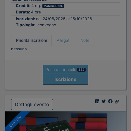
Crediti:
4 cfp
Materie Obbl.
Durata:
4 ore
Iscrizioni:
dal 24/08/2026 al 15/10/2026
Tipologia:
convegno
Priorità iscrizioni
Allegati
Note
nessuna
Posti disponibili:
382
Iscrizione
Dettagli evento
Gratuito