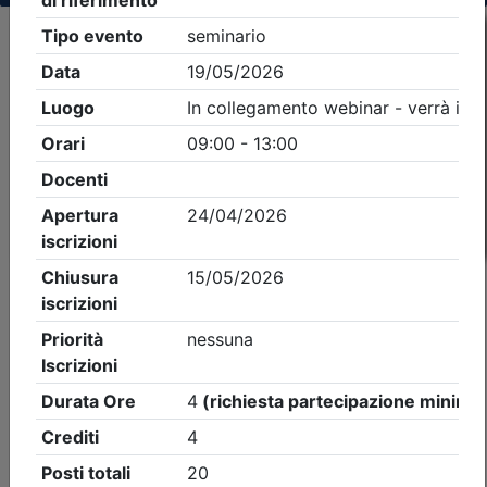
Criteri di ricerca applicati:
- Tipo Ordine/collegio:
Architetti
- Ordine:
Treviso
- Eventi in programma dal
8/8/2026
iCal
Feed RSS
Dettagli evento
A pagamento