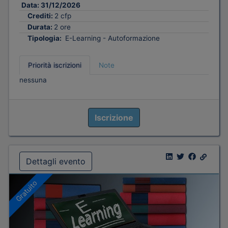
Data:
31/12/2026
Crediti:
2 cfp
Durata:
2 ore
Tipologia:
E-Learning - Autoformazione
Priorità iscrizioni
Note
nessuna
Iscrizione
Dettagli evento
Gratuito