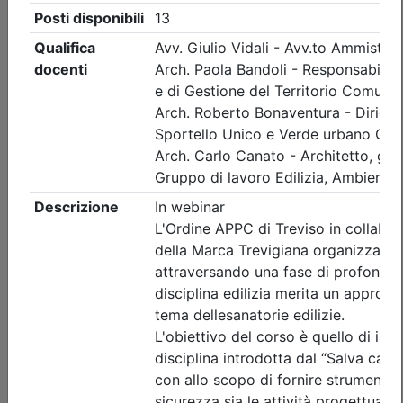
Ordine Architetti P.P. e C. di Treviso
Workshop 'INTONACI IN TERRA
CRUDA' - REPLICA
(edizione 2)
Data:
11/09/2026
Crediti:
8 cfp
Durata:
8 ore
Iscrizioni:
dal 22/07/2026 al 09/09/2026
Tipologia:
workshop
Priorità iscrizioni
Allegati
Note
nessuna
Posti disponibili:
0