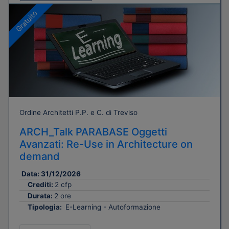
Gratuito
Ordine Architetti P.P. e C. di Treviso
ARCH_Talk PARABASE Oggetti
Avanzati: Re-Use in Architecture on
demand
Data:
31/12/2026
Crediti:
2 cfp
Durata:
2 ore
Tipologia:
E-Learning - Autoformazione