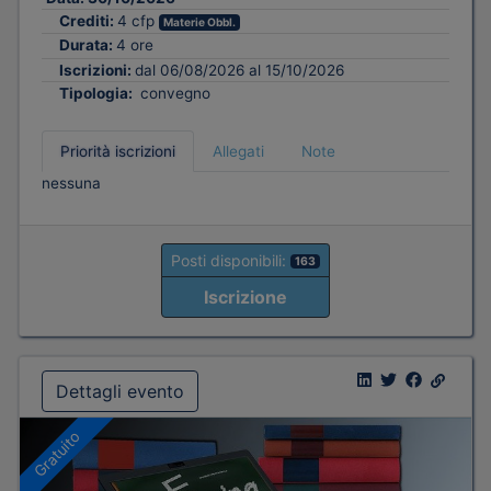
Crediti:
4 cfp
Materie Obbl.
Durata:
4 ore
Iscrizioni:
dal 06/08/2026 al 15/10/2026
Tipologia:
convegno
Priorità iscrizioni
Allegati
Note
nessuna
Posti disponibili:
163
Iscrizione
Dettagli evento
Gratuito