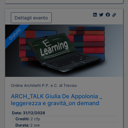
Dettagli evento
Gratuito
Ordine Architetti P.P. e C. di Treviso
ARCH_TALK Giulia De Appolonia _
leggerezza e gravità_on demand
Data:
31/12/2026
Crediti:
2 cfp
Durata:
2 ore