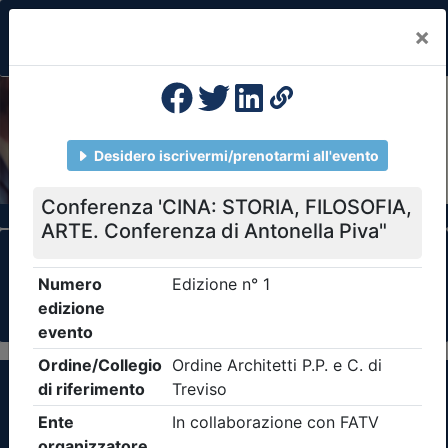
×
Previous
Nex
Formazione Professionale Continua
Il portale della formazione per Ordini e
Collegi Professionali
Clicca qui - espandi la sezione dei filtri ricerca
eventi