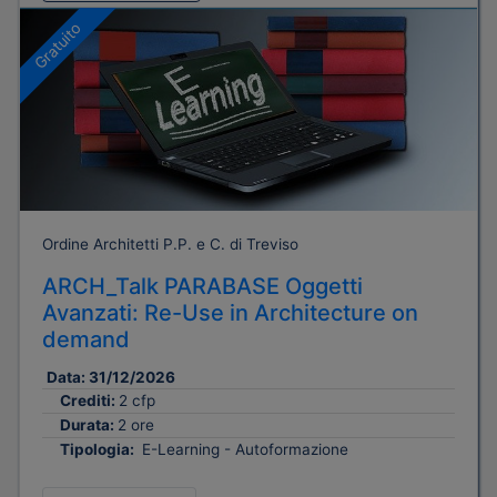
Gratuito
Ordine Architetti P.P. e C. di Treviso
ARCH_Talk PARABASE Oggetti
Avanzati: Re-Use in Architecture on
demand
Data:
31/12/2026
Crediti:
2 cfp
Durata:
2 ore
Tipologia:
E-Learning - Autoformazione