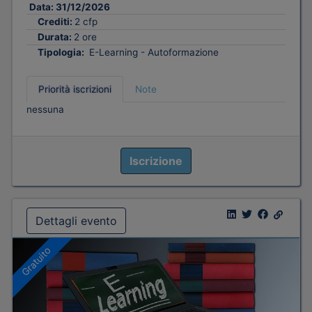
Data:
31/12/2026
Crediti:
2 cfp
Durata:
2 ore
Tipologia:
E-Learning - Autoformazione
Priorità iscrizioni
Note
nessuna
Iscrizione
Dettagli evento
Gratuito