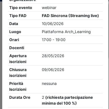
Criteri di ricerca applicati:
- Tipo Ordine/collegio:
Architetti
- Ordine:
Treviso
- Eventi in programma dal
7/8/2026
iCal
Feed RSS
Dettagli evento
A pagamento