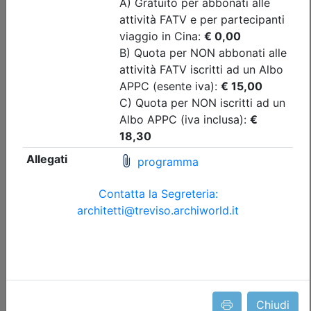
di invaso
Data:
17/09/2026
Crediti:
4 cfp
Durata:
4 ore
Tipologia:
seminario
Priorità iscrizioni
Allegati
Note
nessuna
Iscrizione
Dettagli evento
A pagamento
Chiudi