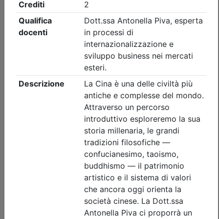
Ordine Architetti P.P. e C. di Treviso
Workshop 'INTONACI IN TERRA
CRUDA' - REPLICA
(edizione 2)
Data:
11/09/2026
Crediti:
8 cfp
Durata:
8 ore
Iscrizioni:
dal 22/07/2026 al 09/09/2026
Tipologia:
workshop
Priorità iscrizioni
Allegati
Note
nessuna
Posti disponibili:
0