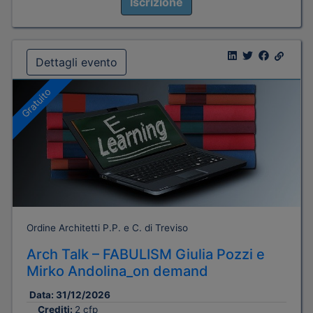
Iscrizione
Dettagli evento
Gratuito
Ordine Architetti P.P. e C. di Treviso
Arch Talk – FABULISM Giulia Pozzi e
Mirko Andolina_on demand
Data:
31/12/2026
Crediti:
2 cfp