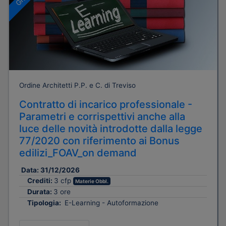
Ordine Architetti P.P. e C. di Treviso
Contratto di incarico professionale -
Parametri e corrispettivi anche alla
luce delle novità introdotte dalla legge
77/2020 con riferimento ai Bonus
edilizi_FOAV_on demand
Data:
31/12/2026
Crediti:
3 cfp
Materie Obbl.
Durata:
3 ore
Tipologia:
E-Learning - Autoformazione