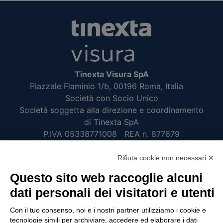
Tinexta Visura SpA
Piazzale Flaminio 1/b, 00196 Roma, Italia
Società con Socio Unico
Società soggetta alla direzione e coordinamento
di Tinexta SpA
P.IVA 05338771008 REA n. 877679
Rifiuta cookie non necessari ✕
UTILITÀ
Questo sito web raccoglie alcuni
Recupero Password
dati personali dei visitatori e utenti
Verifica attestato di presenza
Con il tuo consenso, noi e i nostri partner utilizziamo i cookie e
POLICIES AND TERMS
tecnologie simili per archiviare, accedere ed elaborare i dati