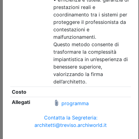
Ordine Architetti P.P. e C. di Treviso
Corso "DAL PIMUS AL CANTIERE. Dalla
conformità documentale
all’allestimento del ponteggio" -
Aggiornamento RSPP/ASPP e
CSP/CSE
Data:
22/09/2026
Crediti:
4 cfp
DL.81 08
Durata:
4 ore
Iscrizioni:
dal 03/08/2026 al 20/09/2026
Tipologia:
corso di aggiornamento
Priorità iscrizioni
Allegati
Note