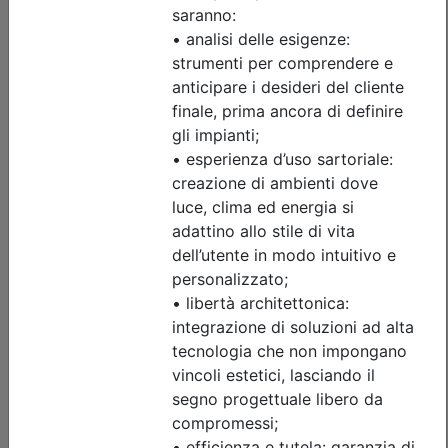
di invaso
Data:
17/09/2026
Crediti:
4 cfp
Durata:
4 ore
Tipologia:
seminario
Priorità iscrizioni
Allegati
Note
nessuna
Iscrizione
Dettagli evento
A pagamento