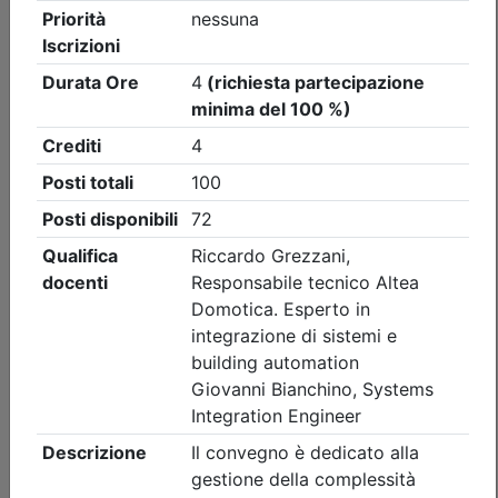
Ordine Architetti P.P. e C. di Treviso
Workshop 'INTONACI IN TERRA
CRUDA' - REPLICA
(edizione 2)
Data:
11/09/2026
Crediti:
8 cfp
Durata:
8 ore
Iscrizioni:
dal 22/07/2026 al 09/09/2026
Tipologia:
workshop
Priorità iscrizioni
Allegati
Note
nessuna
Posti disponibili:
0