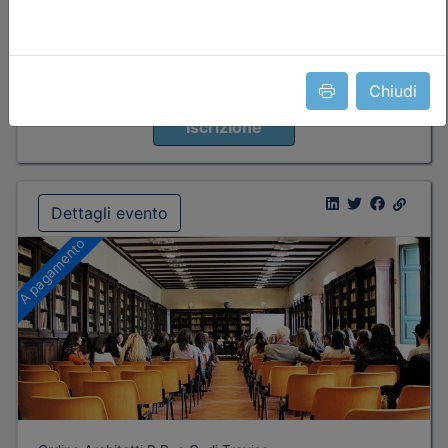
nessuna
Chiudi
Posti disponibili:
4
Iscrizione
Dettagli evento
A pagamento