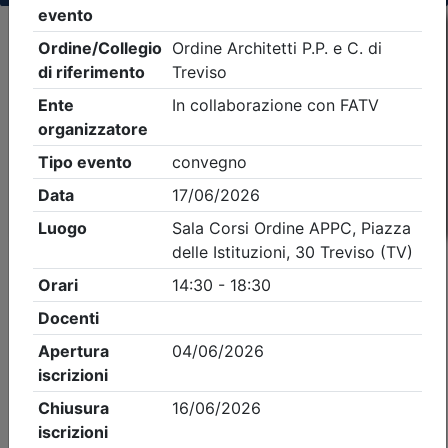
Criteri di ricerca applicati:
- Tipo Ordine/collegio:
Architetti
- Ordine:
Treviso
- Eventi in programma dal
6/8/2026
iCal
Feed RSS
Dettagli evento
A pagamento