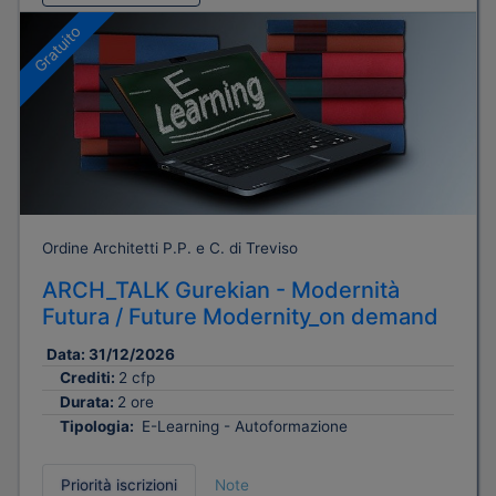
Gratuito
Ordine Architetti P.P. e C. di Treviso
ARCH_TALK Gurekian - Modernità
Futura / Future Modernity_on demand
Data:
31/12/2026
Crediti:
2 cfp
Durata:
2 ore
Tipologia:
E-Learning - Autoformazione
Priorità iscrizioni
Note