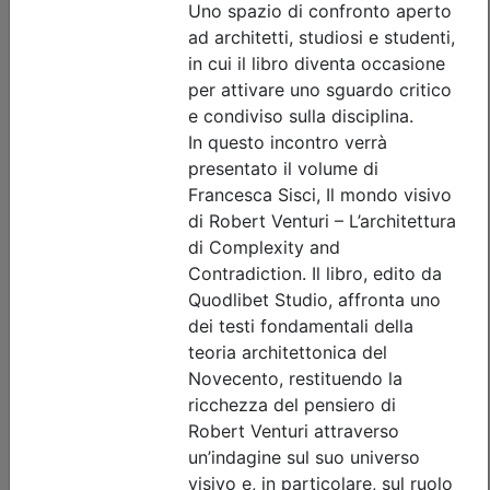
di invaso
Data:
17/09/2026
Crediti:
4 cfp
Durata:
4 ore
Tipologia:
seminario
Priorità iscrizioni
Allegati
Note
nessuna
Iscrizione
Dettagli evento
A pagamento