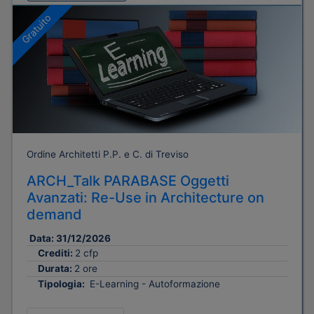
Gratuito
Ordine Architetti P.P. e C. di Treviso
ARCH_Talk PARABASE Oggetti
Avanzati: Re-Use in Architecture on
demand
Data:
31/12/2026
Crediti:
2 cfp
Durata:
2 ore
Tipologia:
E-Learning - Autoformazione