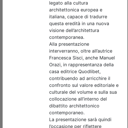
Ordine Architetti P.P. e C. di Treviso
Seminario - CITTÀ PIÙ GIUSTE,
ARCHITETTURE PIÙ VERDI. Strategie e
soluzioni per raggiungere l’equità
urbana ed ambientale
Data:
24/09/2026
Crediti:
3 cfp
Durata:
3 ore
Iscrizioni:
dal 24/07/2026 al 23/09/2026
Tipologia:
seminario
Priorità iscrizioni
Allegati
Note
nessuna
Posti disponibili:
46
Iscrizione