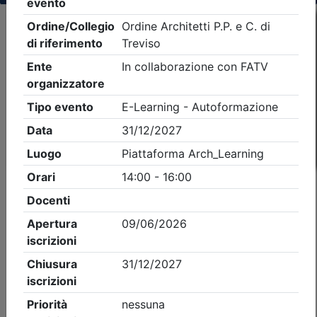
Criteri di ricerca applicati:
- Tipo Ordine/collegio:
Architetti
- Ordine:
Treviso
- Eventi in programma dal
8/8/2026
iCal
Feed RSS
Dettagli evento
A pagamento