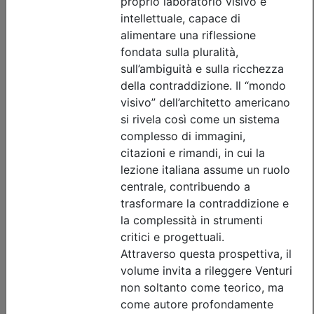
nessuna
Posti disponibili:
3
Iscrizione
Dettagli evento
A pagamento