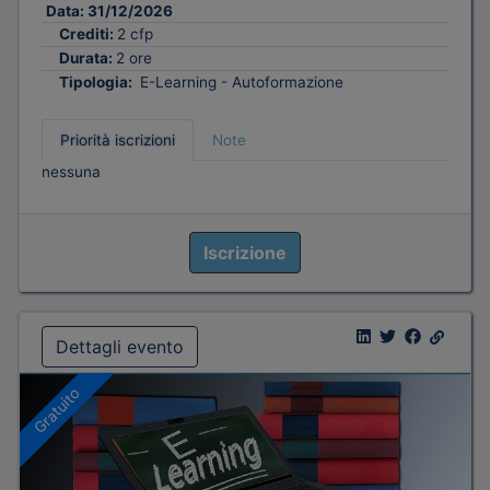
Data:
31/12/2026
Crediti:
2 cfp
Durata:
2 ore
Tipologia:
E-Learning - Autoformazione
Priorità iscrizioni
Note
nessuna
Iscrizione
Dettagli evento
Gratuito