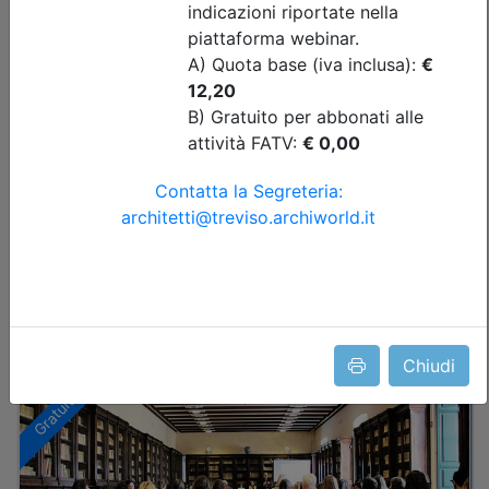
Date:
dal
07/10/2026
al
25/11/2026
Crediti:
10 cfp
Durata:
16 ore
Tipologia:
workshop
Priorità iscrizioni
Allegati
nessuna
Iscrizione
Dettagli evento
Chiudi
Gratuito