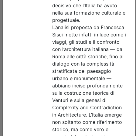
Ordine Architetti P.P. e C. di Treviso
Corso "DAL PIMUS AL CANTIERE. Dalla
conformità documentale
all’allestimento del ponteggio" -
Aggiornamento RSPP/ASPP e
CSP/CSE
Data:
22/09/2026
Crediti:
4 cfp
DL.81 08
Durata:
4 ore
Iscrizioni:
dal 03/08/2026 al 20/09/2026
Tipologia:
corso di aggiornamento
Priorità iscrizioni
Allegati
Note