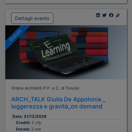
Dettagli evento
Gratuito
Ordine Architetti P.P. e C. di Treviso
ARCH_TALK Giulia De Appolonia _
leggerezza e gravità_on demand
Data:
31/12/2026
Crediti:
2 cfp
Durata:
2 ore