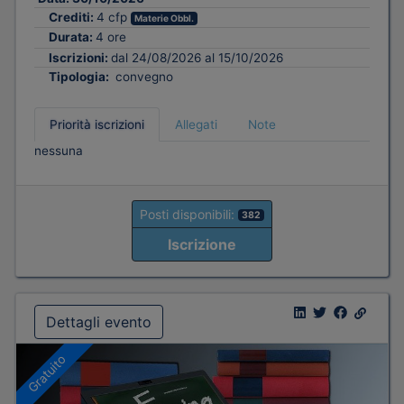
Crediti:
4 cfp
Materie Obbl.
Durata:
4 ore
Iscrizioni:
dal 24/08/2026 al 15/10/2026
Tipologia:
convegno
Priorità iscrizioni
Allegati
Note
nessuna
Posti disponibili:
382
Iscrizione
Dettagli evento
Gratuito