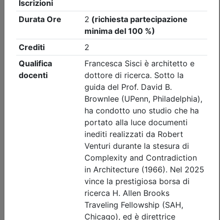
Ordine Architetti P.P. e C. di Treviso
Workshop 'INTONACI IN TERRA
CRUDA' - REPLICA
(edizione 2)
Data:
11/09/2026
Crediti:
8 cfp
Durata:
8 ore
Iscrizioni:
dal 22/07/2026 al 09/09/2026
Tipologia:
workshop
Priorità iscrizioni
Allegati
Note
nessuna
Posti disponibili:
0