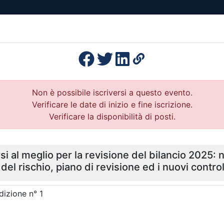
esenza
Formazione
Continua
Il po
Ordini
Profe