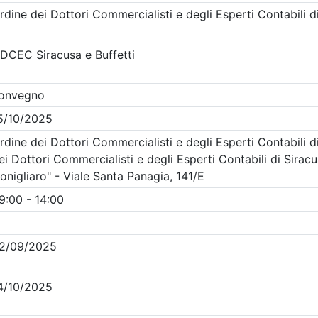
Clicca qui - espandi la sezione dei filtri ricerca eventi
acusa
- Eventi in programma dal
9/8/2026
Precedente
1
Successiva
Nessun risultato per i parametri inseriti