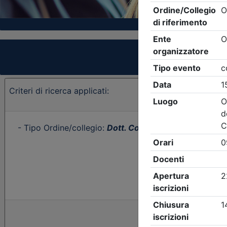
Criteri di ricerca applicati:
- Tipo Ordine/collegio:
Dott. Comm. E.C.
- Ordine:
Sir