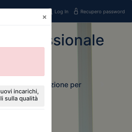
Registrati
Log In
Recupero password
×
 Professionale
rtale della formazione per
Next
 e Collegi
ssionali