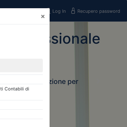
Registrati
Log In
Recupero password
×
 Professionale
rtale della formazione per
Next
 e Collegi
ssionali