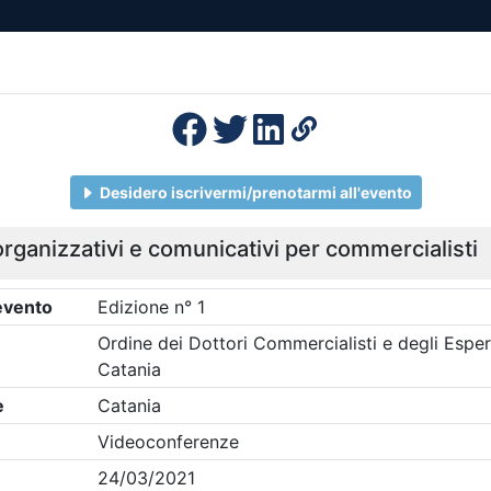
esenza
Formazione
Continua
Il po
Ordini
Profe