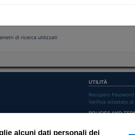
etri di ricerca utilizzati
UTILITÀ
Recupero Password
Verifica attestato d
POLICIES AND TER
ietà con Socio
Informativa cookie
lie alcuni dati personali dei