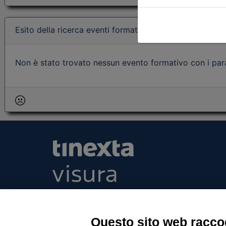
Esito della ricerca eventi formativi
Non è stato trovato nessun evento formativo con i param
Tinexta Visura SpA
Piazzale Flaminio 1/b, 00196 Roma, Italia Soc
Unico
Questo sito web raccog