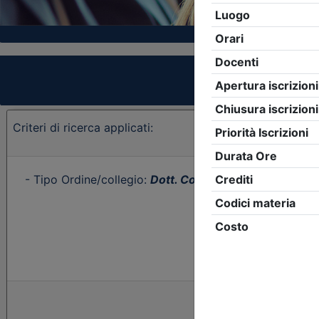
Criteri di ricerca applicati:
- Tipo Ordine/collegio:
Dott. Comm. E.C.
- Ordine:
Cat