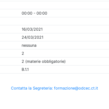
Clicca qui - espandi la sezione dei filtri ricerca eventi
ania
- Eventi in programma dal
7/8/2026
Precedente
1
Successiva
Nessun risultato per i parametri inseriti