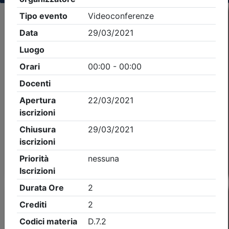
Criteri di ricerca applicati:
- Tipo Ordine/collegio:
Dott. Comm. E.C.
- Ordine:
Catania
- Eventi in programma dal
6/8/2026
Precedente
1
Successiva
Nessun risultato per i parametri inseriti
Esito della ricerca eventi formativi