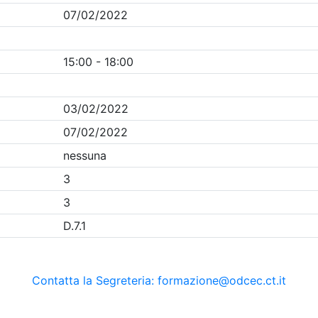
Clicca qui - espandi la sezione dei filtri ricerca eventi
ania
- Eventi in programma dal
7/8/2026
Precedente
1
Successiva
Nessun risultato per i parametri inseriti