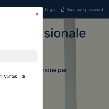
Registrati
Log In
Recupero password
×
 Professionale
rtale della formazione per
Next
 e Collegi
ssionali