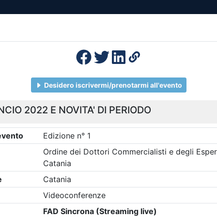
esenza
Formazione
Continua
Il po
Ordini
Profe