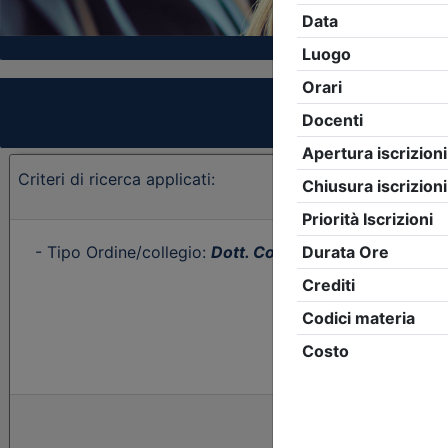
Criteri di ricerca applicati:
- Tipo Ordine/collegio:
Dott. Comm. E.C.
- Ordine:
Cat