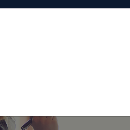
esenza
Formazione
Continua
Il po
Ordini
Profe