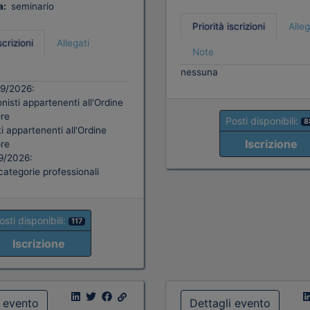
a:
seminario
Priorità iscrizioni
Alleg
scrizioni
Allegati
Note
nessuna
09/2026:
nisti appartenenti all'Ordine
re
Posti disponibili:
8
i appartenenti all'Ordine
Iscrizione
re
09/2026:
categorie professionali
osti disponibili:
117
Iscrizione
i evento
Dettagli evento