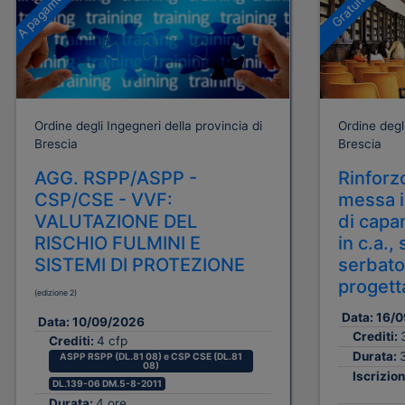
A pagamento
Gratuito
Ordine degli Ingegneri della provincia di
Ordine degli
Brescia
Brescia
AGG. RSPP/ASPP -
Rinforzo
CSP/CSE - VVF:
messa i
VALUTAZIONE DEL
di capa
RISCHIO FULMINI E
in c.a.,
SISTEMI DI PROTEZIONE
serbatoi:
progett
(edizione 2)
Data:
16/0
Data:
10/09/2026
Crediti:
Crediti:
4 cfp
Durata:
ASPP RSPP (DL.81 08) e CSP CSE (DL.81
08)
Iscrizion
DL.139-06 DM.5-8-2011
Durata:
4 ore