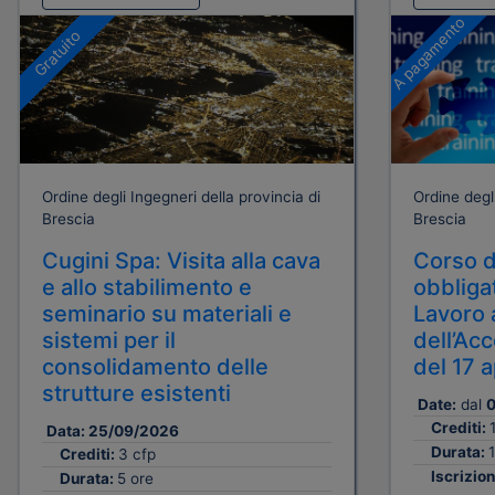
A pagamento
Gratuito
Ordine degli Ingegneri della provincia di
Ordine degli
Brescia
Brescia
Cugini Spa: Visita alla cava
Corso d
e allo stabilimento e
obbligat
seminario su materiali e
Lavoro 
sistemi per il
dell’Ac
consolidamento delle
del 17 
strutture esistenti
Date:
dal
0
Crediti:
Data:
25/09/2026
Durata:
1
Crediti:
3 cfp
Iscrizion
Durata:
5 ore