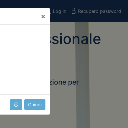
Registrati
Log In
Recupero password
×
 Professionale
rtale della formazione per
Next
 e Collegi
ssionali
Chiudi