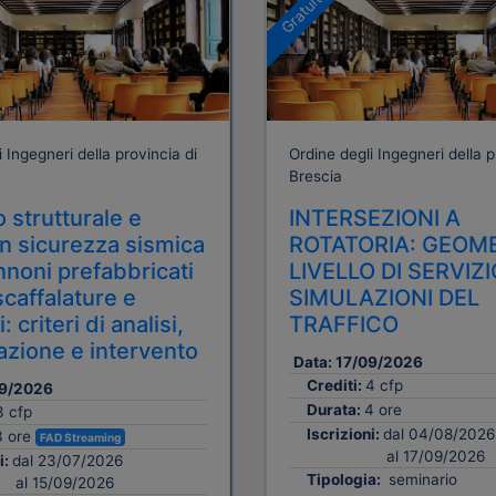
Gratuito
 Ingegneri della provincia di
Ordine degli Ingegneri della p
Brescia
 strutturale e
INTERSEZIONI A
n sicurezza sismica
ROTATORIA: GEOME
nnoni prefabbricati
LIVELLO DI SERVIZI
 scaffalature e
SIMULAZIONI DEL
 criteri di analisi,
TRAFFICO
azione e intervento
Data:
17/09/2026
Crediti:
4 cfp
9/2026
Durata:
4 ore
3 cfp
Iscrizioni:
dal 04/08/2026
3 ore
FAD Streaming
al 17/09/2026
i:
dal 23/07/2026
Tipologia:
seminario
al 15/09/2026