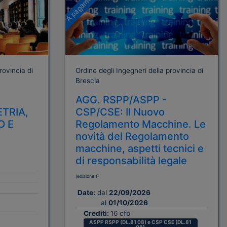
A pagamento
rovincia di
Ordine degli Ingegneri della provincia di
Brescia
AGG. RSPP/ASPP -
TRIA,
CSP/CSE: Il Nuovo
O E
Regolamento Macchine. Le
novità del Regolamento
macchine, aspetti tecnici e
di responsabilità legale
(edizione 1)
Date:
dal
22/09/2026
al
01/10/2026
Crediti:
16 cfp
ASPP RSPP (DL.81 08) e CSP CSE (DL.81