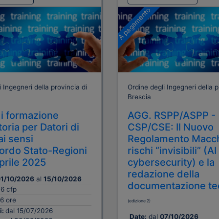
A pagamento
 Ingegneri della provincia di
Ordine degli Ingegneri della p
Brescia
i formazione
AGG. RSPP/ASPP -
oria per Datori di
CSP/CSE: Il Nuovo
ai sensi
Regolamento Macch
cordo Stato-Regioni
rischi “invisibili” (AI
aprile 2025
cybersecurity) e la
redazione della
1/10/2026
al
15/10/2026
documentazione te
16 cfp
6 ore
(edizione 2)
i:
dal 15/07/2026
Date:
dal
07/10/2026