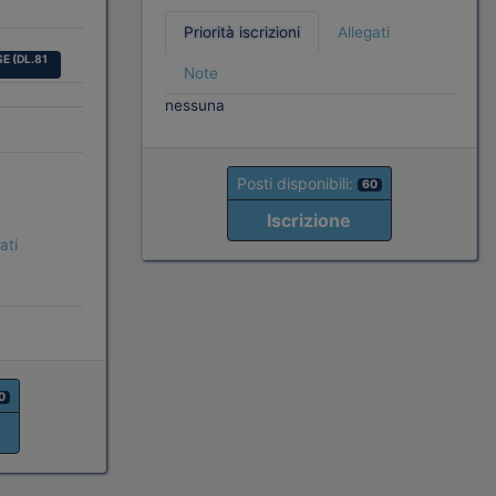
Priorità iscrizioni
Allegati
E (DL.81
Note
nessuna
Posti disponibili:
60
Iscrizione
ati
0