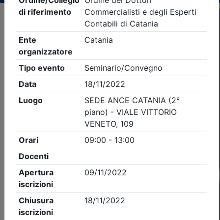
Criteri di ricerca applicati:
- Tipo Ordine/collegio:
Dott. Comm. E.C.
- Ordine:
Catania
- Eventi in programma dal
9/8/2026
Precedente
1
Successiva
Nessun risultato per i parametri inseriti
Esito della ricerca eventi formativi