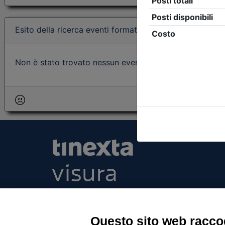
Esito della ricerca eventi formativi
Non è stato trovato nessun evento formativo con i param
Tinexta Visura SpA
Piazzale Flaminio 1/b, 00196 Roma, Italia Soc
Unico
Questo sito web raccog