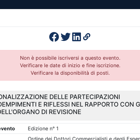
esenza
Formazione
Continua
Il po
Ordini
Profe