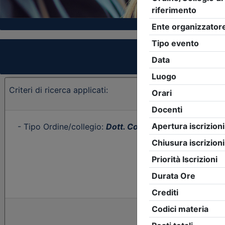
Criteri di ricerca applicati:
- Tipo Ordine/collegio:
Dott. Comm. E.C.
- Ordine:
Cat