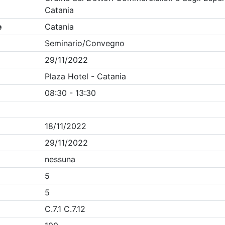
Clicca qui - espandi la sezione dei filtri ricerca eventi
ania
- Eventi in programma dal
8/8/2026
Precedente
1
Successiva
Nessun risultato per i parametri inseriti