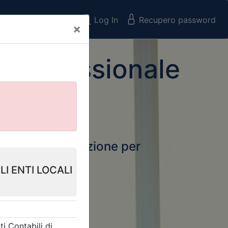
Registrati
Log In
Recupero password
×
 Professionale
rtale della formazione per
Next
 e Collegi
ssionali