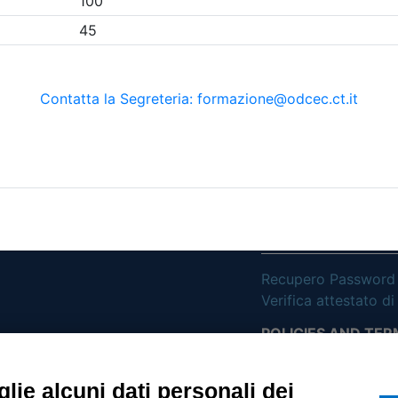
etri di ricerca utilizzati
UTILITÀ
Recupero Password
Verifica attestato d
POLICIES AND TER
ietà con Socio
Informativa cookie
lie alcuni dati personali dei