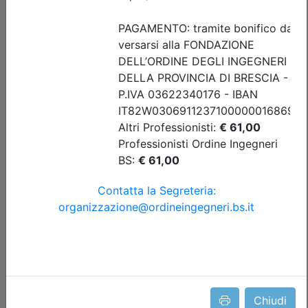
Data:
17/09/2026
Crediti:
4 cfp
Durata:
4 ore
Iscrizioni:
dal 04/08/2026 al 17/09/2026
Tipologia:
seminario
Priorità iscrizioni
Allegati
Note
nessuna
Posti disponibili:
76
Iscrizione
Dettagli evento
A pagamento
Chiudi