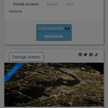
Priorità iscrizioni
Allegati
Note
nessuna
Posti disponibili:
71
Iscrizione
Dettagli evento
Gratuito