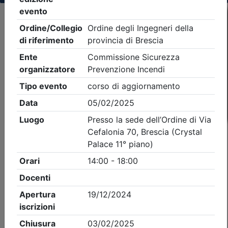
Criteri di ricerca applicati:
- Tipo Ordine/collegio:
Ingegneri
- Ordine:
Brescia
- Eventi in programma dal
8/8/2026
iCal
Feed RSS
Dettagli evento
A pagamento