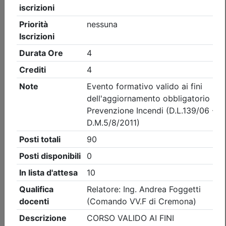
Ordine degli Ingegneri della provincia di Brescia
AGG. RSPP/ASPP - CSP/CSE - VVF:
VALUTAZIONE DEL RISCHIO FULMINI E
SISTEMI DI PROTEZIONE
(edizione 2)
Data:
10/09/2026
Crediti:
4 cfp
ASPP RSPP (DL.81 08) e CSP CSE (DL.81 08)
DL.139-06 DM.5-8-2011
Durata:
4 ore
Iscrizioni:
dal 05/08/2026 al 09/09/2026
Tipologia:
corso di aggiornamento
Priorità iscrizioni
Allegati
Note
nessuna