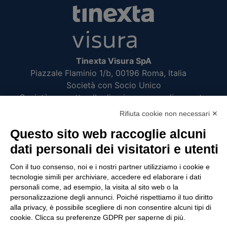
Tinexta Visura SpA
Piazzale Flaminio 1/b, 00196 Roma, Italia
Società con Socio Unico
Società soggetta alla direzione e coordinamento
di Tinexta SpA
Rifiuta cookie non necessari ✕
P.IVA 05338771008 REA n. 877679
Questo sito web raccoglie alcuni
dati personali dei visitatori e utenti
UTILITÀ
Con il tuo consenso, noi e i nostri partner utilizziamo i cookie e
tecnologie simili per archiviare, accedere ed elaborare i dati
Recupero Password
personali come, ad esempio, la visita al sito web o la
Verifica attestato di presenza
personalizzazione degli annunci. Poiché rispettiamo il tuo diritto
alla privacy, è possibile scegliere di non consentire alcuni tipi di
POLICIES AND TERMS
cookie. Clicca su preferenze GDPR per saperne di più.