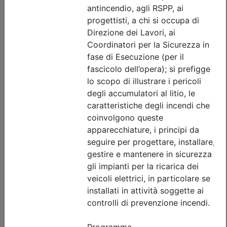
sicurezza sismica di capannoni
prefabbricati in c.a., scaffalature e
serbatoi: criteri di analisi,
progettazione e intervento
Data:
16/09/2026
Crediti:
3 cfp
Durata:
3 ore
FAD Streaming
Iscrizioni:
dal 23/07/2026 al 15/09/2026
Tipologia:
seminario
Priorità iscrizioni
Allegati
Note
fino al 06/09/2026:
- professionisti appartenenti all'Ordine organizzatore
- praticanti appartenenti all'Ordine organizzatore
fino al 15/09/2026:
- Tutte le categorie professionali
Posti disponibili:
86