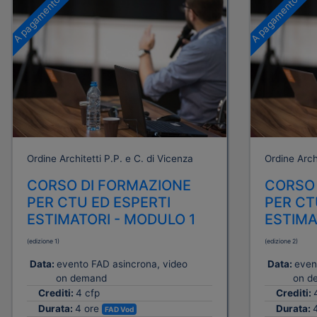
A pagamento
A pagamento
Ordine Architetti P.P. e C. di Vicenza
Ordine Archi
CORSO DI FORMAZIONE
CORSO 
PER CTU ED ESPERTI
PER CT
ESTIMATORI - MODULO 1
ESTIMA
(edizione 1)
(edizione 2)
Data:
evento FAD asincrona, video
Data:
even
on demand
on d
Crediti:
4 cfp
Crediti:
Durata:
4 ore
Durata:
FAD Vod