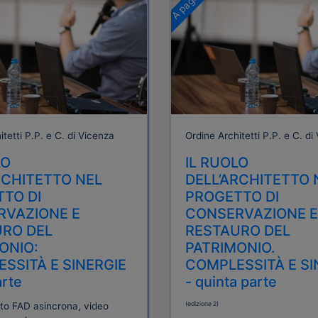
tetti P.P. e C. di Vicenza
Ordine Architetti P.P. e C. di
LO
IL RUOLO
RCHITETTO NEL
DELL’ARCHITETTO 
TO DI
PROGETTO DI
RVAZIONE E
CONSERVAZIONE E
RO DEL
RESTAURO DEL
ONIO:
PATRIMONIO.
SSITÀ E SINERGIE
COMPLESSITÀ E SI
arte
- quinta parte
(edizione 2)
to FAD asincrona, video