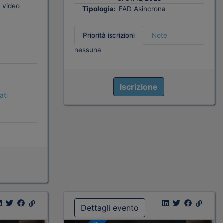
 video
Tipologia:
FAD Asincrona
Priorità iscrizioni
Note
nessuna
Iscrizione
ati
Dettagli evento