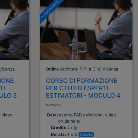
A pagamento
 Vicenza
Ordine Architetti P.P. e C. di Vicenza
IONE
CORSO DI FORMAZIONE
TI
PER CTU ED ESPERTI
ULO 3
ESTIMATORI - MODULO 4
(edizione 4)
 video
Data:
evento FAD asincrona, video
on demand
Crediti:
4 cfp
Durata:
4 ore
FAD Vod