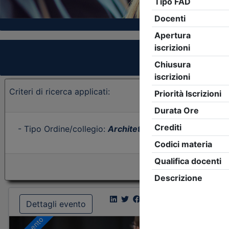
Criteri di ricerca applicati:
- Tipo Ordine/collegio:
Architetti
- Ordine:
Vicenza
- 
Dettagli evento
Dettagl