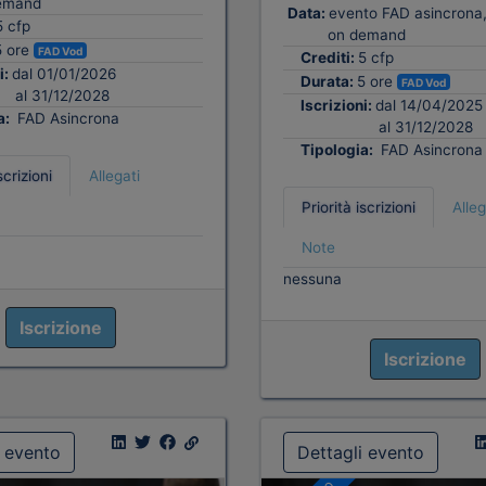
emand
Data:
evento FAD asincrona,
5 cfp
on demand
5 ore
FAD Vod
Crediti:
5 cfp
i:
dal 01/01/2026
Durata:
5 ore
FAD Vod
al 31/12/2028
Iscrizioni:
dal 14/04/2025
a:
FAD Asincrona
al 31/12/2028
Tipologia:
FAD Asincrona
scrizioni
Allegati
Priorità iscrizioni
Alleg
Note
nessuna
Iscrizione
Iscrizione
i evento
Dettagli evento