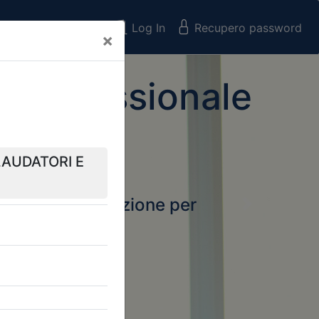
Registrati
Log In
Recupero password
×
 Professionale
rtale della formazione per
Next
 e Collegi
ssionali