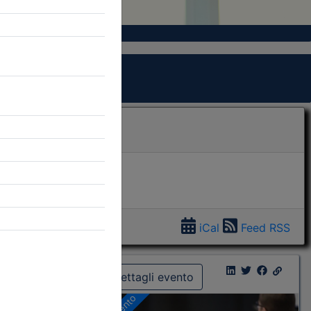
iCal
Feed RSS
Dettagli evento