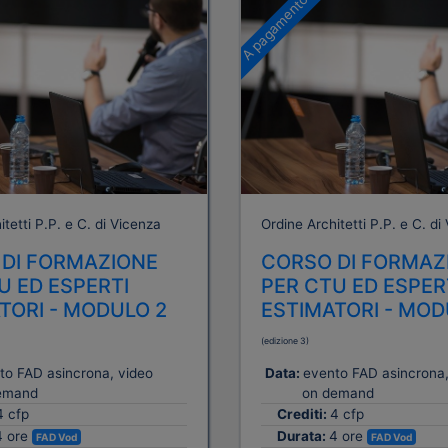
A pagamento
tetti P.P. e C. di Vicenza
Ordine Architetti P.P. e C. di
DI FORMAZIONE
CORSO DI FORMAZ
U ED ESPERTI
PER CTU ED ESPER
TORI - MODULO 2
ESTIMATORI - MOD
(edizione 3)
to FAD asincrona, video
Data:
evento FAD asincrona,
emand
on demand
4 cfp
Crediti:
4 cfp
4 ore
Durata:
4 ore
FAD Vod
FAD Vod