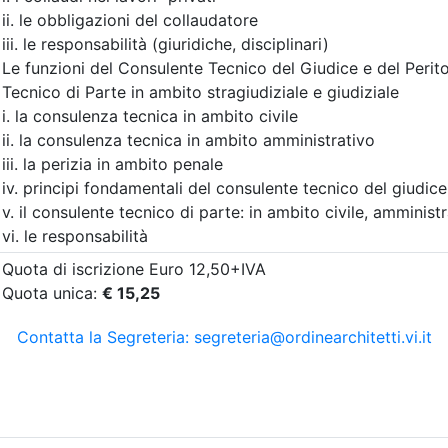
A pagamento
tetti P.P. e C. di Vicenza
Ordine Architetti P.P. e C. di
NI ED ATTIVITÀ DEL
FUNZIONI ED ATTIV
SIONISTA
PROFESSIONISTA
O: LE DISCIPLINE
TECNICO: PROGETT
MATIVE E GLI
DIRETTORE DEI LAV
ENTI SU
(edizione 1)
NTE
Data:
evento FAD asincrona,
on demand
Crediti:
4 cfp
Materie Obbl.
to FAD asincrona, video
Durata:
4 ore
FAD Vod
emand