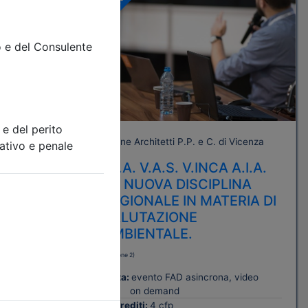
A pagamento
 Vicenza
Ordine Architetti P.P. e C. di Vicenza
ITÀ DEL
V.I.A. V.A.S. V.INCA A.I.A.
LA NUOVA DISCIPLINA
ISTA E
REGIONALE IN MATERIA DI
ORI
VALUTAZIONE
AMBIENTALE.
(edizione 2)
 video
Data:
evento FAD asincrona, video
on demand
Crediti:
4 cfp