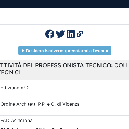
esenza
Formazione
Continua
Il po
Ordini
Profe