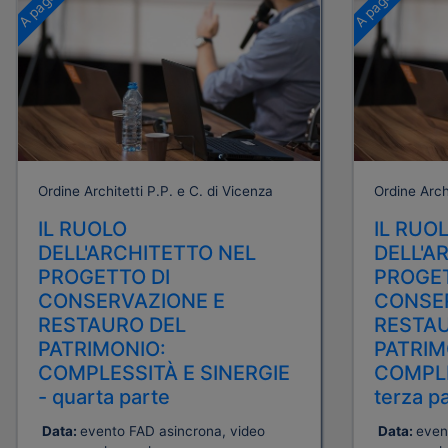
Ordine Architetti P.P. e C. di Vicenza
Ordine Archi
IL RUOLO
IL RUO
DELL'ARCHITETTO NEL
DELL'A
PROGETTO DI
PROGET
CONSERVAZIONE E
CONSE
RESTAURO DEL
RESTAU
PATRIMONIO:
PATRIM
COMPLESSITÀ E SINERGIE
COMPLE
- quarta parte
terza p
Data:
evento FAD asincrona, video
Data:
even