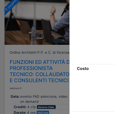
A pagamento
A pagamento
Ordine Architetti P.P. e C. di Vicenza
Ordine Archi
FUNZIONI ED ATTIVITÀ DEL
FUNZIO
PROFESSIONISTA
PROFES
TECNICO: COLLAUDATORI
TECNIC
E CONSULENTI TECNICI
CONFOR
INTERV
(edizione 2)
ESISTE
Data:
evento FAD asincrona, video
(edizione 1)
on demand
Crediti:
4 cfp
Materie Obbl.
Data:
even
Durata:
4 ore
FAD Vod
on d