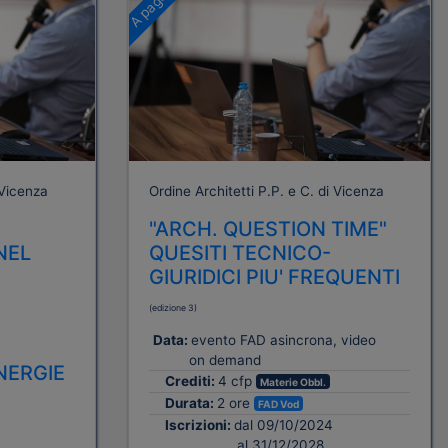
 Vicenza
Ordine Architetti P.P. e C. di Vicenza
"ARCH. QUESTION TIME"
NEL
QUESITI TECNICO-
GIURIDICI PIU' FREQUENTI
(edizione 3)
Data:
evento FAD asincrona, video
on demand
NERGIE
Crediti:
4 cfp
Materie Obbl.
Durata:
2 ore
FAD Vod
Iscrizioni:
dal 09/10/2024
al 31/12/2028