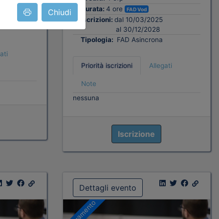
Durata:
4 ore
FAD Vod
Chiudi
Iscrizioni:
dal 10/03/2025
al 30/12/2028
Tipologia:
FAD Asincrona
ati
Priorità iscrizioni
Allegati
Note
nessuna
Iscrizione
Dettagli evento
A pagamento