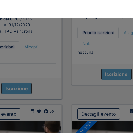
Iscrizioni:
dal 01/01/2026
4 cfp
Materie Obbl.
al 31/12/2028
4 ore
FAD Vod
Tipologia:
FAD Asincrona
i:
dal 01/01/2026
al 31/12/2028
a:
FAD Asincrona
Priorità iscrizioni
Alleg
Note
scrizioni
Allegati
nessuna
Iscrizione
Iscrizione
i evento
Dettagli evento
A pagamento