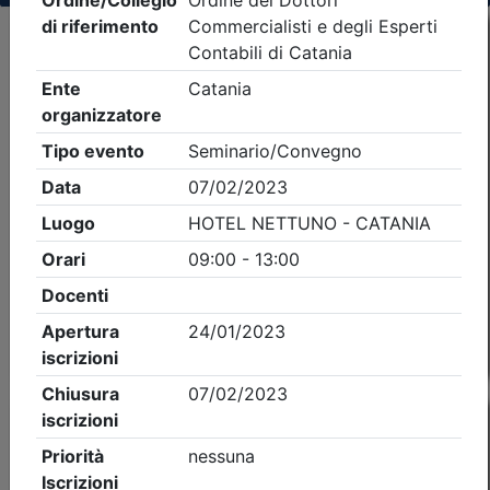
Criteri di ricerca applicati:
- Tipo Ordine/collegio:
Dott. Comm. E.C.
- Ordine:
Catania
- Eventi in programma dal
9/8/2026
Precedente
1
Successiva
Nessun risultato per i parametri inseriti
Esito della ricerca eventi formativi