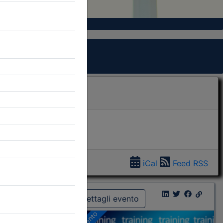
iCal
Feed RSS
Dettagli evento