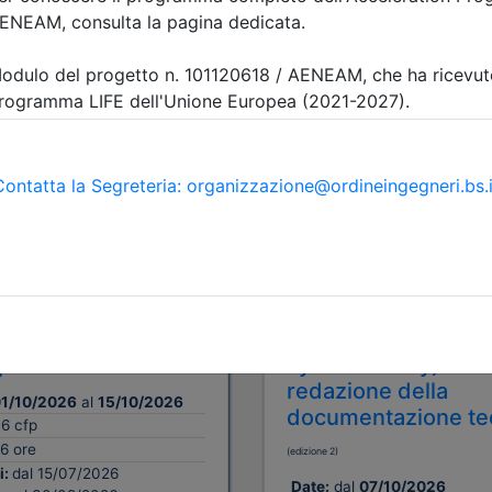
A pagamento
 Ingegneri della provincia di
Ordine degli Ingegneri della p
Brescia
i formazione
AGG. RSPP/ASPP -
oria per Datori di
CSP/CSE: Il Nuovo
ai sensi
Regolamento Macch
cordo Stato-Regioni
rischi “invisibili” (AI
aprile 2025
cybersecurity) e la
redazione della
1/10/2026
al
15/10/2026
documentazione te
16 cfp
6 ore
(edizione 2)
i:
dal 15/07/2026
Date:
dal
07/10/2026