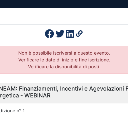
esenza
Formazione
Continua
Il po
Ordini
Profe