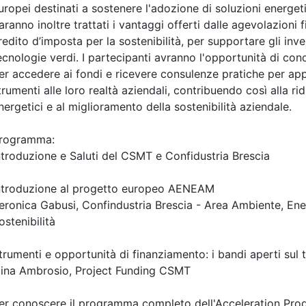
a:
seminario
Priorità iscrizioni
Alleg
scrizioni
Allegati
Note
nessuna
09/2026:
nisti appartenenti all'Ordine
re
Posti disponibili:
7
i appartenenti all'Ordine
Iscrizione
re
09/2026:
categorie professionali
osti disponibili:
86
Iscrizione
i evento
Dettagli evento