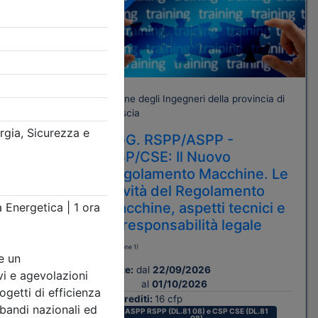
A pagamento
rovincia di
Ordine degli Ingegneri della provincia di
Brescia
AGG. RSPP/ASPP -
TRIA,
CSP/CSE: Il Nuovo
O E
Regolamento Macchine. Le
novità del Regolamento
macchine, aspetti tecnici e
di responsabilità legale
(edizione 1)
Date:
dal
22/09/2026
al
01/10/2026
Crediti:
16 cfp
ASPP RSPP (DL.81 08) e CSP CSE (DL.81