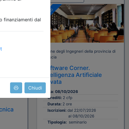
Gratuito
rovincia di
Ordine degli Ingegneri della provincia di
Brescia
Software Corner.
Intelligenza Artificiale
ine. I
privata
Chiudi
 e
Data:
08/10/2026
Crediti:
2 cfp
Durata:
2 ore
cnica
Iscrizioni:
dal 22/07/2026
al 08/10/2026
Tipologia:
seminario