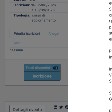
Tipologi
Iscrizioni:
dal 05/08/2026
al 09/09/2026
Tipologia:
corso di
Priorità i
aggiornamento
Note
fino al 06/
Priorità iscrizioni
Allegati
- professio
organizzato
Note
- praticant
nessuna
organizzato
fino al 15/
- Tutte le 
Posti disponibili:
18
Iscrizione
P
Dettagli evento
Dettagl