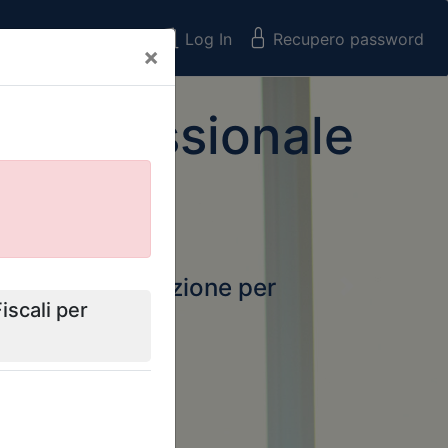
Registrati
Log In
Recupero password
×
 Professionale
rtale della formazione per
Next
 e Collegi
ssionali