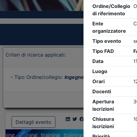
Criteri di ricerca applicati:
- Tipo Ordine/collegio:
Ingegneri
- Ordine:
Brescia
- E
Dettagli evento
Dettagl