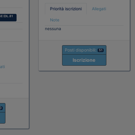
Priorità iscrizioni
Allegati
E (DL.81
Note
nessuna
Posti disponibili:
51
Iscrizione
ati
0