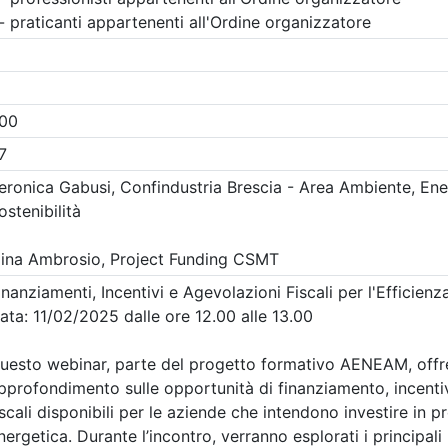
Gratuito
 Ingegneri della provincia di
Ordine degli Ingegneri della p
Brescia
 strutturale e
INTERSEZIONI A
n sicurezza sismica
ROTATORIA: GEOME
nnoni prefabbricati
LIVELLO DI SERVIZI
 scaffalature e
SIMULAZIONI DEL
 criteri di analisi,
TRAFFICO
azione e intervento
Data:
17/09/2026
Crediti:
4 cfp
9/2026
Durata:
4 ore
3 cfp
Iscrizioni:
dal 04/08/2026
3 ore
FAD Streaming
al 17/09/2026
i:
dal 23/07/2026
Tipologia:
seminario
al 15/09/2026