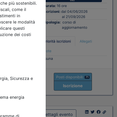
08)
Durata:
16 ore
ati
Iscrizioni:
dal 04/06/2026
al 21/09/2026
Tipologia:
corso di
aggiornamento
Priorità iscrizioni
Allegati
6
Note
nessuna
Posti disponibili:
71
Iscrizione
Dettagli evento