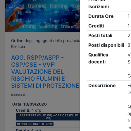
A pagamento
Gratuito
Ordine degli Ingegneri della provincia di
Ordine degli
Brescia
Brescia
AGG. RSPP/ASPP -
Rinforzo
CSP/CSE - VVF:
messa i
VALUTAZIONE DEL
di capa
RISCHIO FULMINI E
in c.a.,
SISTEMI DI PROTEZIONE
serbatoi:
progett
(edizione 2)
Data:
16/0
Data:
10/09/2026
Crediti:
Crediti:
4 cfp
Durata:
ASPP RSPP (DL.81 08) e CSP CSE (DL.81
08)
Iscrizion
DL.139-06 DM.5-8-2011
Durata:
4 ore