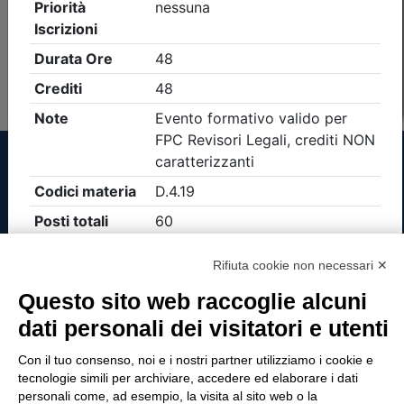
Non è stato trovato nessun evento formativo con i
parametri di ricerca utilizzati
Tinexta Visura SpA
Rifiuta cookie non necessari ✕
Piazzale Flaminio 1/b, 00196 Roma, Italia
Questo sito web raccoglie alcuni
Società con Socio Unico
dati personali dei visitatori e utenti
Società soggetta alla direzione e coordinamento
di Tinexta SpA
Con il tuo consenso, noi e i nostri partner utilizziamo i cookie e
P.IVA 05338771008 REA n. 877679
tecnologie simili per archiviare, accedere ed elaborare i dati
personali come, ad esempio, la visita al sito web o la