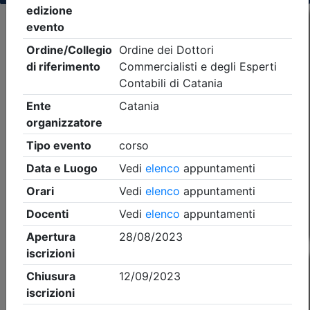
Criteri di ricerca applicati:
- Tipo Ordine/collegio:
Dott. Comm. E.C.
- Ordine:
Catania
- Eventi in programma dal
9/8/2026
Precedente
1
Successiva
Nessun risultato per i parametri inseriti
Esito della ricerca eventi formativi