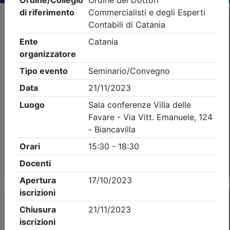
Criteri di ricerca applicati:
- Tipo Ordine/collegio:
Dott. Comm. E.C.
- Ordine:
Catania
- Eventi in programma dal
6/8/2026
Precedente
1
Successiva
Nessun risultato per i parametri inseriti
Esito della ricerca eventi formativi