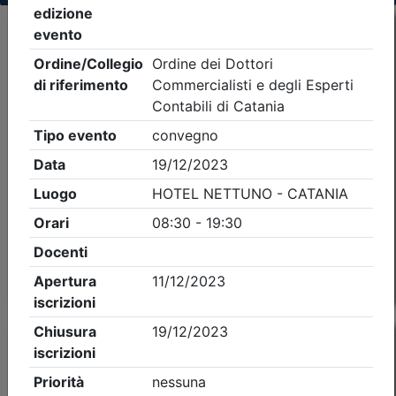
Criteri di ricerca applicati:
- Tipo Ordine/collegio:
Dott. Comm. E.C.
- Ordine:
Catania
- Eventi in programma dal
8/8/2026
Precedente
1
Successiva
Nessun risultato per i parametri inseriti
Esito della ricerca eventi formativi