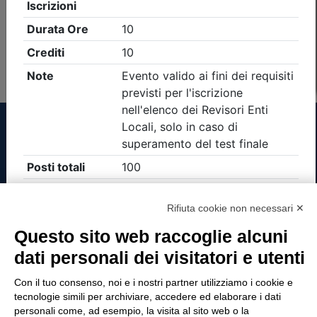
Non è stato trovato nessun evento formativo con i
parametri di ricerca utilizzati
Tinexta Visura SpA
Rifiuta cookie non necessari ✕
Piazzale Flaminio 1/b, 00196 Roma, Italia
Questo sito web raccoglie alcuni
Società con Socio Unico
dati personali dei visitatori e utenti
Società soggetta alla direzione e coordinamento
di Tinexta SpA
Con il tuo consenso, noi e i nostri partner utilizziamo i cookie e
P.IVA 05338771008 REA n. 877679
tecnologie simili per archiviare, accedere ed elaborare i dati
personali come, ad esempio, la visita al sito web o la