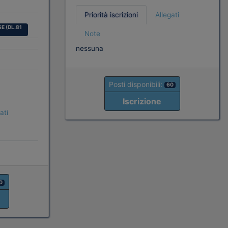
Priorità iscrizioni
Allegati
E (DL.81
Note
nessuna
Posti disponibili:
60
Iscrizione
ati
0