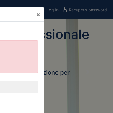
Registrati
Log In
Recupero password
×
 Professionale
rtale della formazione per
Next
 e Collegi
ssionali