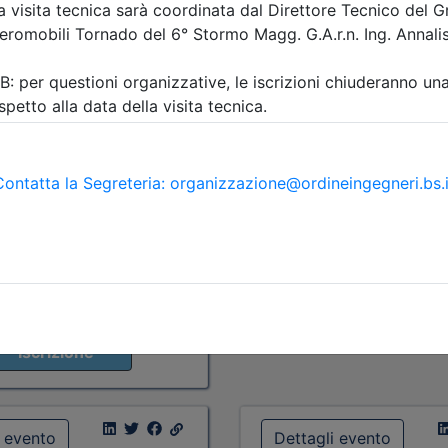
a:
seminario
Priorità iscrizioni
Alleg
scrizioni
Allegati
Note
nessuna
09/2026:
nisti appartenenti all'Ordine
re
Posti disponibili:
8
i appartenenti all'Ordine
Iscrizione
re
09/2026:
categorie professionali
osti disponibili:
117
Iscrizione
i evento
Dettagli evento