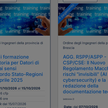
A pagamento
 Ingegneri della provincia di
Ordine degli Ingegneri della p
Brescia
i formazione
AGG. RSPP/ASPP -
oria per Datori di
CSP/CSE: Il Nuovo
ai sensi
Regolamento Macch
cordo Stato-Regioni
rischi “invisibili” (AI
aprile 2025
cybersecurity) e la
redazione della
1/10/2026
al
15/10/2026
documentazione te
16 cfp
6 ore
(edizione 2)
i:
dal 15/07/2026
Date:
dal
07/10/2026