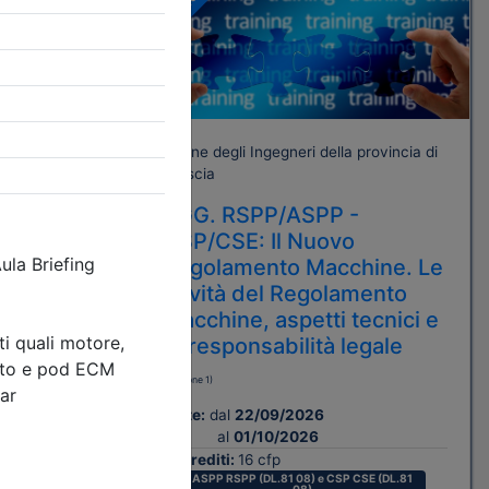
A pagamento
rovincia di
Ordine degli Ingegneri della provincia di
Brescia
AGG. RSPP/ASPP -
TRIA,
CSP/CSE: Il Nuovo
O E
Regolamento Macchine. Le
novità del Regolamento
macchine, aspetti tecnici e
di responsabilità legale
(edizione 1)
Date:
dal
22/09/2026
al
01/10/2026
Crediti:
16 cfp
ASPP RSPP (DL.81 08) e CSP CSE (DL.81