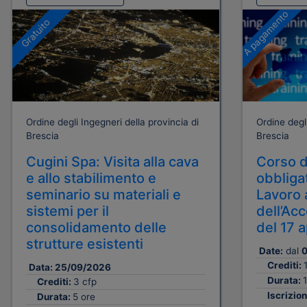
A pagamento
Gratuito
Ordine degli Ingegneri della provincia di
Ordine degli
Brescia
Brescia
Cugini Spa: Visita alla cava
Corso d
e allo stabilimento e
obbligat
seminario su materiali e
Lavoro 
sistemi per il
dell’Ac
consolidamento delle
del 17 
strutture esistenti
Date:
dal
0
Crediti:
Data:
25/09/2026
Durata:
1
Crediti:
3 cfp
Iscrizion
Durata:
5 ore