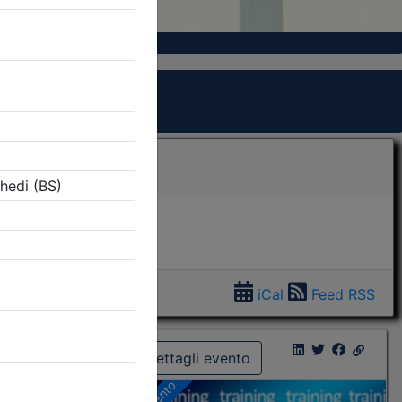
iCal
Feed RSS
Dettagli evento