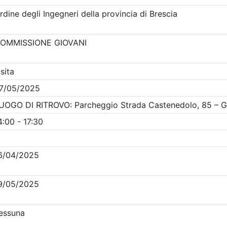
Clicca qui - espandi la sezione dei filtri ricerca eventi
venti in programma dal
6/8/2026
i evento
Dettagli evento