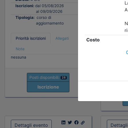
Tipologi
Iscrizioni:
dal 05/08/2026
al 09/09/2026
Tipologia:
corso di
Priorità i
aggiornamento
Note
fino al 06/
Priorità iscrizioni
Allegati
- professio
organizzato
Note
- praticant
nessuna
organizzato
fino al 15/
- Tutte le 
Posti disponibili:
28
Iscrizione
P
Dettagli evento
Dettagl