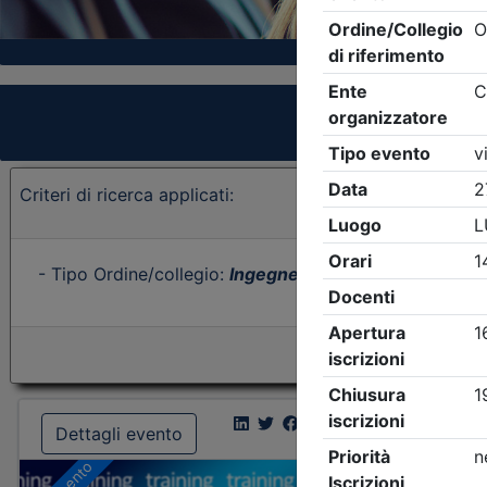
Criteri di ricerca applicati:
- Tipo Ordine/collegio:
Ingegneri
- Ordine:
Brescia
- E
Dettagli evento
Dettagl