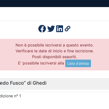
esenza
Formazione
Continua
Il po
Ordini
Profe