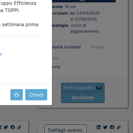
08)
Durata:
16 ore
ati
Iscrizioni:
dal 04/06/2026
al 21/09/2026
Tipologia:
corso di
aggiornamento
Priorità iscrizioni
Allegati
8
Note
nessuna
Posti disponibili:
71
Chiudi
Iscrizione
Dettagli evento