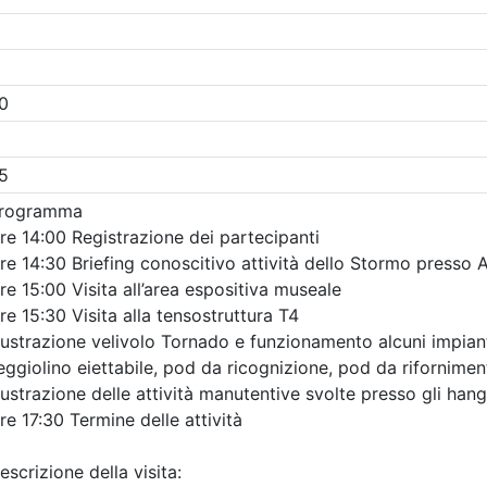
Gratuito
 Ingegneri della provincia di
Ordine degli Ingegneri della p
Brescia
 strutturale e
INTERSEZIONI A
n sicurezza sismica
ROTATORIA: GEOME
nnoni prefabbricati
LIVELLO DI SERVIZI
 scaffalature e
SIMULAZIONI DEL
 criteri di analisi,
TRAFFICO
azione e intervento
Data:
17/09/2026
Crediti:
4 cfp
9/2026
Durata:
4 ore
3 cfp
Iscrizioni:
dal 04/08/2026
3 ore
FAD Streaming
al 17/09/2026
i:
dal 23/07/2026
Tipologia:
seminario
al 15/09/2026