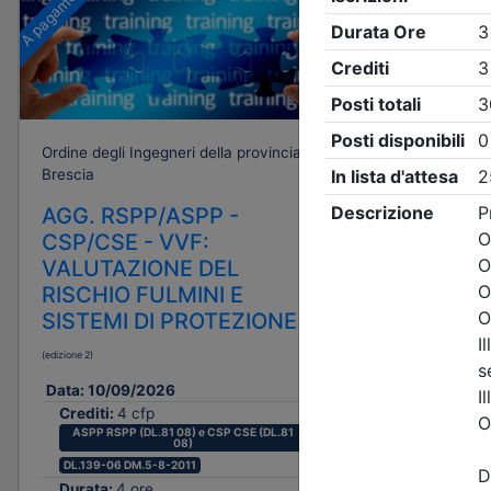
A pagamento
Gratuito
Ordine degli Ingegneri della provincia di
Ordine degli
Brescia
Brescia
AGG. RSPP/ASPP -
Rinforzo
CSP/CSE - VVF:
messa i
VALUTAZIONE DEL
di capa
RISCHIO FULMINI E
in c.a.,
SISTEMI DI PROTEZIONE
serbatoi:
progett
(edizione 2)
Data:
16/0
Data:
10/09/2026
Crediti:
Crediti:
4 cfp
Durata:
ASPP RSPP (DL.81 08) e CSP CSE (DL.81
08)
Iscrizion
DL.139-06 DM.5-8-2011
Durata:
4 ore