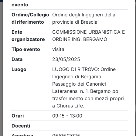
Criteri di ricerca applicati:
- Tipo Ordine/collegio:
Ingegneri
- Ordine:
Brescia
- Eventi in programma dal
6/8/2026
Precedente
2
Successiva
Nessun risultato per i parametri inseriti
Esito della ricerca eventi formativi