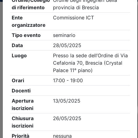
Criteri di ricerca applicati:
- Tipo Ordine/collegio:
Ingegneri
- Ordine:
Brescia
- Eventi in programma dal
6/8/2026
Precedente
2
Successiva
Nessun risultato per i parametri inseriti
Esito della ricerca eventi formativi