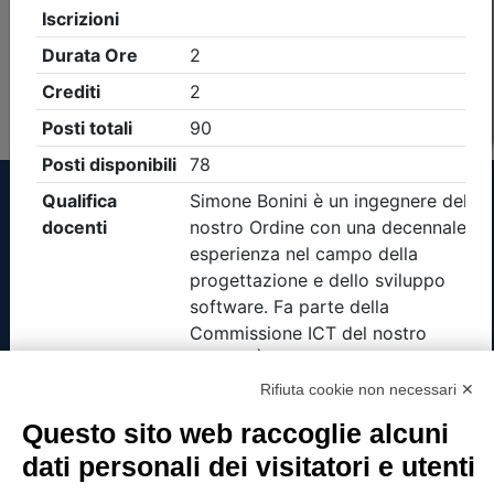
Non è stato trovato nessun evento formativo con i
parametri di ricerca utilizzati
Tinexta Visura SpA
Piazzale Flaminio 1/b, 00196 Roma, Italia
Società con Socio Unico
Rifiuta cookie non necessari ✕
Società soggetta alla direzione e coordinamento
di Tinexta SpA
Questo sito web raccoglie alcuni
P.IVA 05338771008 REA n. 877679
dati personali dei visitatori e utenti