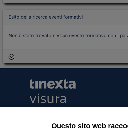
Esito della ricerca eventi formativi
Non è stato trovato nessun evento formativo con i param
Tinexta Visura SpA
Piazzale Flaminio 1/b, 00196 Roma, Italia Soc
Unico
Questo sito web raccog