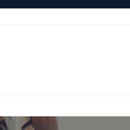
esenza
Formazione
Continua
Il po
Ordini
Profe