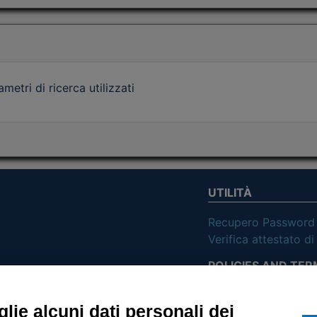
etri di ricerca utilizzati
UTILITÀ
Recupero Password
Verifica attestato d
POLICIES AND TER
ietà con Socio
Informativa cookie
lie alcuni dati personali dei