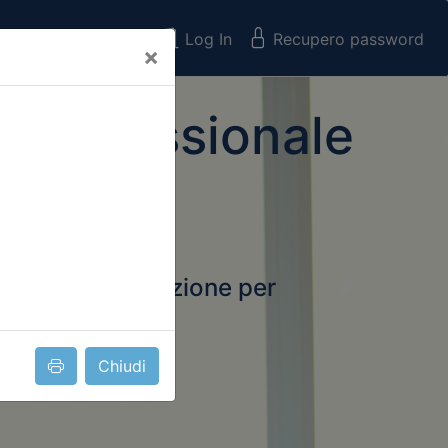
Registrati
Log In
Recupero password
×
 Professionale
rtale della formazione per
Next
 e Collegi
ssionali
Chiudi