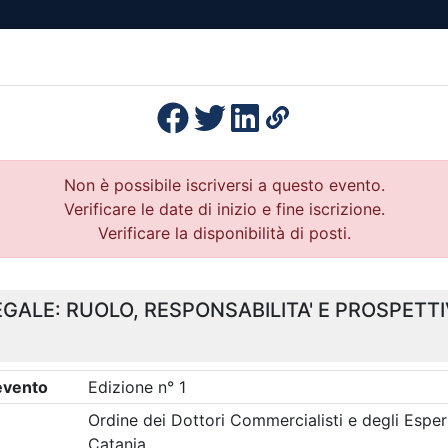
esenza
Formazione
Continua
Il po
Ordini
Profe