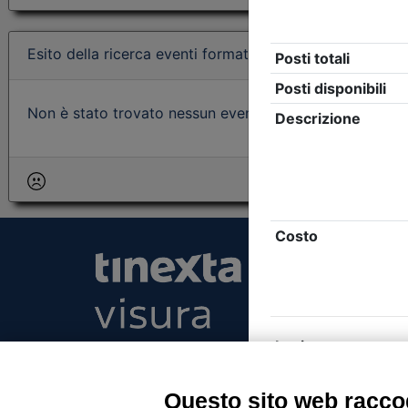
Esito della ricerca eventi formativi
Non è stato trovato nessun evento formativo con i param
Tinexta Visura SpA
Piazzale Flaminio 1/b, 00196 Roma, Italia Soc
Unico
Questo sito web raccog