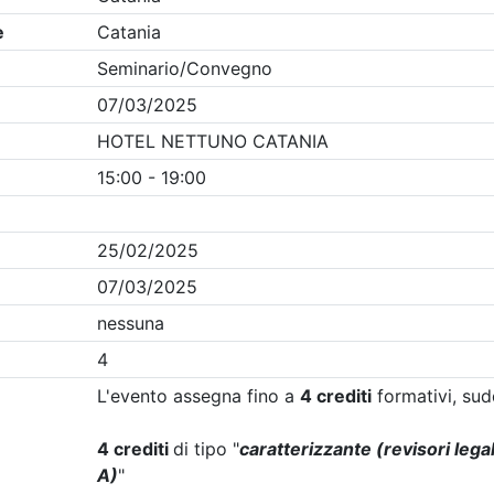
Clicca qui - espandi la sezione dei filtri ricerca eventi
ania
- Eventi in programma dal
8/8/2026
Precedente
1
Successiva
Nessun risultato per i parametri inseriti