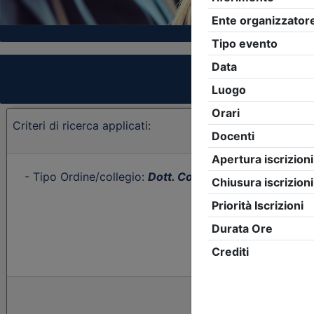
Criteri di ricerca applicati:
- Tipo Ordine/collegio:
Dott. Comm. E.C.
- Ordine:
Cat