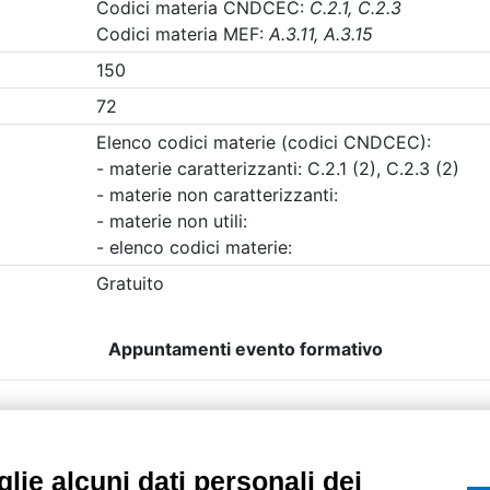
etri di ricerca utilizzati
UTILITÀ
Recupero Password
Verifica attestato d
POLICIES AND TER
ietà con Socio
Informativa cookie
lie alcuni dati personali dei