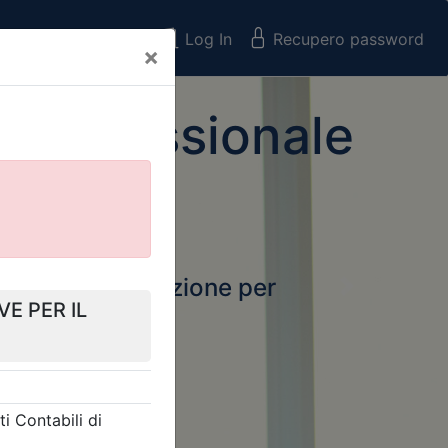
Registrati
Log In
Recupero password
×
 Professionale
rtale della formazione per
Next
 e Collegi
ssionali