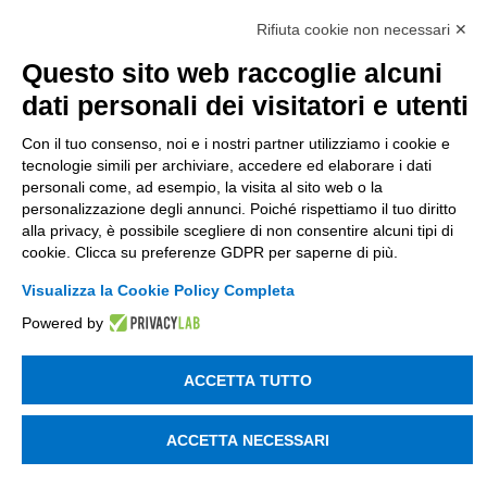
Società soggetta alla direzione e coordinamento
di Tinexta SpA
Rifiuta cookie non necessari ✕
P.IVA 05338771008 REA n. 877679
Questo sito web raccoglie alcuni
dati personali dei visitatori e utenti
UTILITÀ
Con il tuo consenso, noi e i nostri partner utilizziamo i cookie e
tecnologie simili per archiviare, accedere ed elaborare i dati
Recupero Password
personali come, ad esempio, la visita al sito web o la
Verifica attestato di presenza
personalizzazione degli annunci. Poiché rispettiamo il tuo diritto
alla privacy, è possibile scegliere di non consentire alcuni tipi di
POLICIES AND TERMS
cookie. Clicca su preferenze GDPR per saperne di più.
Informativa cookie
Visualizza la Cookie Policy Completa
Powered by
© 2003 - 2026 Tinexta Visura S.p.A.
Visura.it
ACCETTA TUTTO
ACCETTA NECESSARI