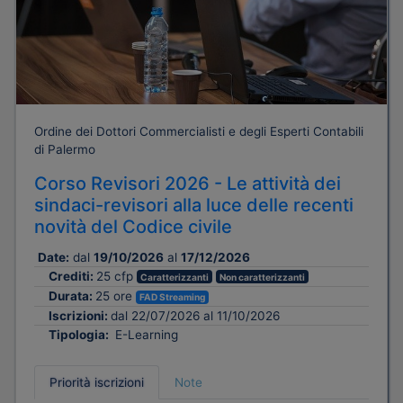
Ordine dei Dottori Commercialisti e degli Esperti Contabili
di Palermo
Corso Revisori 2026 - Le attività dei
sindaci-revisori alla luce delle recenti
novità del Codice civile
Date:
dal
19/10/2026
al
17/12/2026
Crediti:
25 cfp
Caratterizzanti
Non caratterizzanti
Durata:
25 ore
FAD Streaming
Iscrizioni:
dal 22/07/2026 al 11/10/2026
Tipologia:
E-Learning
Priorità iscrizioni
Note