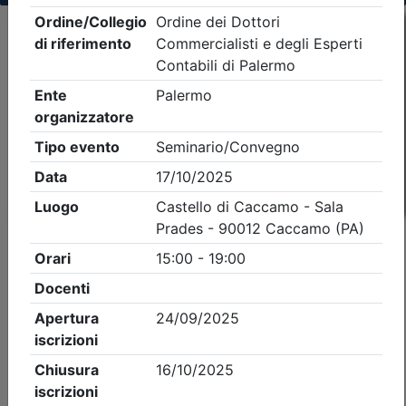
Criteri di ricerca applicati:
- Tipo Ordine/collegio:
Dott. Comm. E.C.
- Ordine:
Palermo
- Eventi in programma dal
7/8/2026
iCal
Feed RSS
Dettagli evento
Gratuito