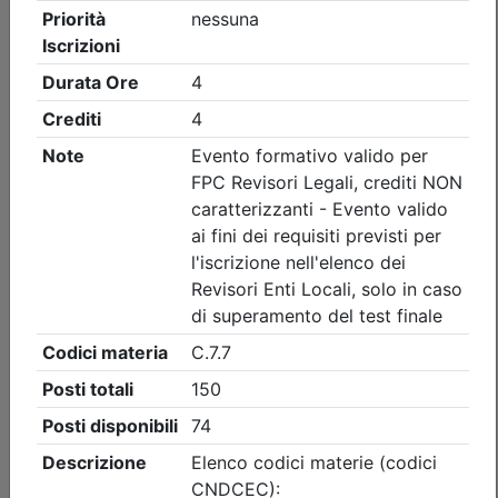
Ordine dei Dottori Commercialisti e degli Esperti Contabili
di Palermo
La riscossione come leva strategica
per gli enti locali
Data:
14/09/2026
Crediti:
4 cfp
Non caratterizzanti
REL
Durata:
4 ore
Iscrizioni:
dal 27/07/2026 al 14/09/2026
Tipologia:
Seminario/Convegno
Priorità iscrizioni
Allegati
Note
nessuna
Posti disponibili:
73