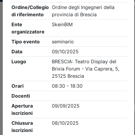
Criteri di ricerca applicati:
- Tipo Ordine/collegio:
Ingegneri
- Ordine:
Brescia
- Eventi in programma dal
8/8/2026
Precedente
2
Successiva
Nessun risultato per i parametri inseriti
Esito della ricerca eventi formativi