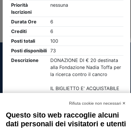
Non è stato trovato nessun evento formativo con i
parametri di ricerca utilizzati
Tinexta Visura SpA
Piazzale Flaminio 1/b, 00196 Roma, Italia
Società con Socio Unico
Rifiuta cookie non necessari ✕
Società soggetta alla direzione e coordinamento
di Tinexta SpA
Questo sito web raccoglie alcuni
P.IVA 05338771008 REA n. 877679
dati personali dei visitatori e utenti