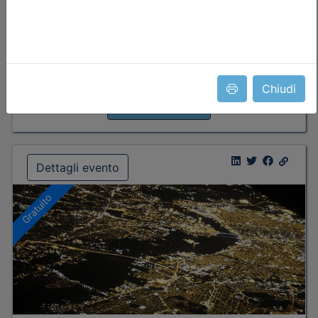
Priorità iscrizioni
Allegati
Note
nessuna
Posti disponibili:
71
Chiudi
Iscrizione
Dettagli evento
Gratuito