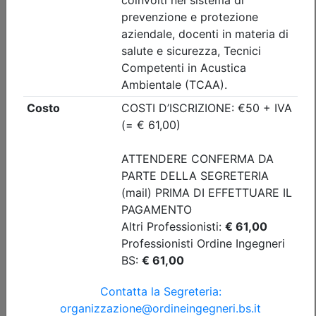
Ordine degli Ingegneri della provincia di Brescia
AGG. RSPP/ASPP - CSP/CSE: Il Nuovo
Regolamento Macchine. Le novità del
Regolamento macchine, aspetti tecnici
e di responsabilità legale
(edizione 1)
Date:
dal
22/09/2026
al
01/10/2026
Crediti:
16 cfp
ASPP RSPP (DL.81 08) e CSP CSE (DL.81 08)
Durata:
16 ore
Iscrizioni:
dal 04/06/2026 al 21/09/2026
Tipologia:
corso di aggiornamento