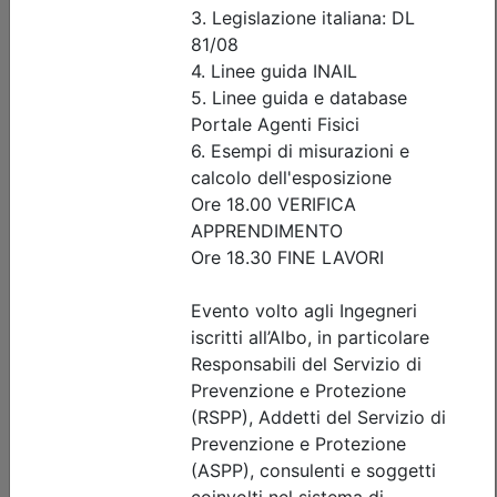
Data:
17/09/2026
Crediti:
4 cfp
Durata:
4 ore
Iscrizioni:
dal 04/08/2026 al 17/09/2026
Tipologia:
seminario
Priorità iscrizioni
Allegati
Note
nessuna
Posti disponibili:
76
Iscrizione
Dettagli evento
A pagamento