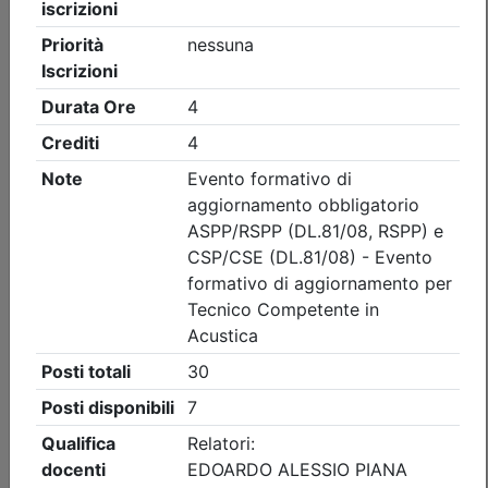
Ordine degli Ingegneri della provincia di Brescia
AGG. RSPP/ASPP - CSP/CSE - VVF:
VALUTAZIONE DEL RISCHIO FULMINI E
SISTEMI DI PROTEZIONE
(edizione 2)
Data:
10/09/2026
Crediti:
4 cfp
ASPP RSPP (DL.81 08) e CSP CSE (DL.81 08)
DL.139-06 DM.5-8-2011
Durata:
4 ore
Iscrizioni:
dal 05/08/2026 al 09/09/2026
Tipologia:
corso di aggiornamento
Priorità iscrizioni
Allegati
Note
nessuna