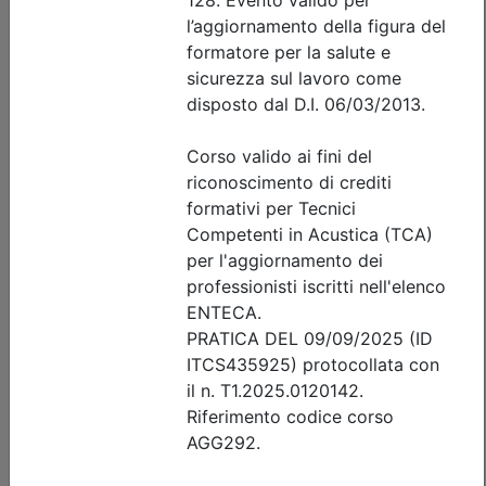
sicurezza sismica di capannoni
prefabbricati in c.a., scaffalature e
serbatoi: criteri di analisi,
progettazione e intervento
Data:
16/09/2026
Crediti:
3 cfp
Durata:
3 ore
FAD Streaming
Iscrizioni:
dal 23/07/2026 al 15/09/2026
Tipologia:
seminario
Priorità iscrizioni
Allegati
Note
fino al 06/09/2026:
- professionisti appartenenti all'Ordine organizzatore
- praticanti appartenenti all'Ordine organizzatore
fino al 15/09/2026:
- Tutte le categorie professionali
Posti disponibili:
86