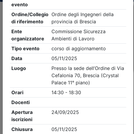
Criteri di ricerca applicati:
- Tipo Ordine/collegio:
Ingegneri
- Ordine:
Brescia
- Eventi in programma dal
8/8/2026
iCal
Feed RSS
Dettagli evento
A pagamento