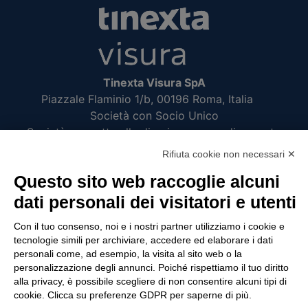
Tinexta Visura SpA
Piazzale Flaminio 1/b, 00196 Roma, Italia
Società con Socio Unico
Società soggetta alla direzione e coordinamento
di Tinexta SpA
Rifiuta cookie non necessari ✕
P.IVA 05338771008 REA n. 877679
Questo sito web raccoglie alcuni
dati personali dei visitatori e utenti
UTILITÀ
Con il tuo consenso, noi e i nostri partner utilizziamo i cookie e
tecnologie simili per archiviare, accedere ed elaborare i dati
Recupero Password
personali come, ad esempio, la visita al sito web o la
Verifica attestato di presenza
personalizzazione degli annunci. Poiché rispettiamo il tuo diritto
alla privacy, è possibile scegliere di non consentire alcuni tipi di
POLICIES AND TERMS
cookie. Clicca su preferenze GDPR per saperne di più.