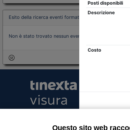
Esito della ricerca eventi formativi
Non è stato trovato nessun evento formativo con i param
Tinexta Visura SpA
Piazzale Flaminio 1/b, 00196 Roma, Italia Soc
Unico
Questo sito web raccog