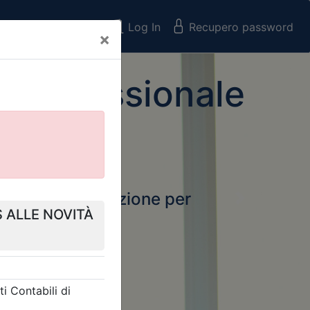
Registrati
Log In
Recupero password
×
 Professionale
rtale della formazione per
Next
 e Collegi
ssionali