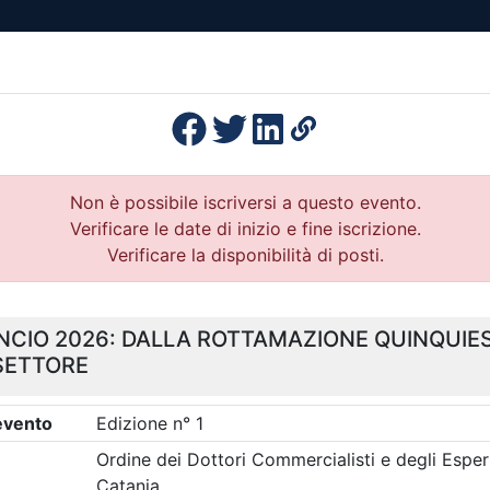
esenza
Formazione
Continua
Il po
Ordini
Profe