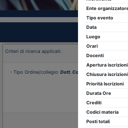
Criteri di ricerca applicati:
- Tipo Ordine/collegio:
Dott. Comm. E.C.
- Ordine:
Cat