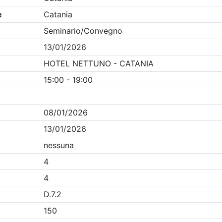
Clicca qui - espandi la sezione dei filtri ricerca eventi
ania
- Eventi in programma dal
6/8/2026
Precedente
1
Successiva
Nessun risultato per i parametri inseriti