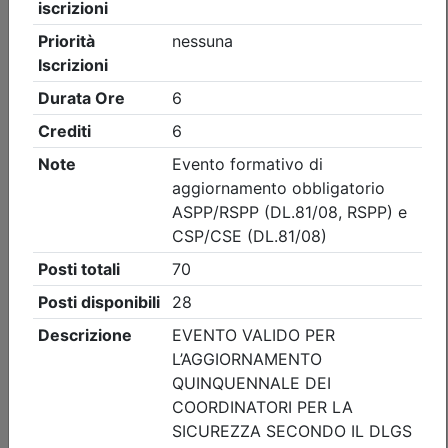
Ordine degli Ingegneri della provincia di Brescia
AGG. RSPP/ASPP - CSP/CSE - VVF:
VALUTAZIONE DEL RISCHIO FULMINI E
SISTEMI DI PROTEZIONE
(edizione 2)
Data:
10/09/2026
Crediti:
4 cfp
ASPP RSPP (DL.81 08) e CSP CSE (DL.81 08)
DL.139-06 DM.5-8-2011
Durata:
4 ore
Iscrizioni:
dal 05/08/2026 al 09/09/2026
Tipologia:
corso di aggiornamento
Priorità iscrizioni
Allegati
Note
nessuna