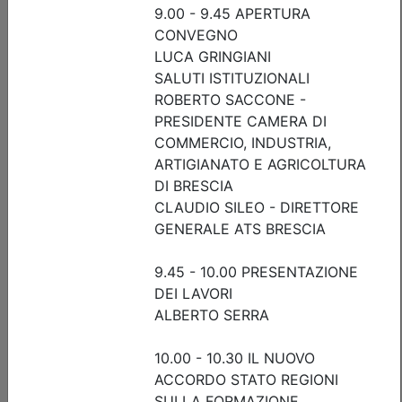
sicurezza sismica di capannoni
prefabbricati in c.a., scaffalature e
serbatoi: criteri di analisi,
progettazione e intervento
Data:
16/09/2026
Crediti:
3 cfp
Durata:
3 ore
FAD Streaming
Iscrizioni:
dal 23/07/2026 al 15/09/2026
Tipologia:
seminario
Priorità iscrizioni
Allegati
Note
fino al 06/09/2026:
- professionisti appartenenti all'Ordine organizzatore
- praticanti appartenenti all'Ordine organizzatore
fino al 15/09/2026:
- Tutte le categorie professionali
Posti disponibili:
114