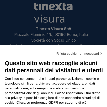
Tinexta Visura SpA
Piazzale Flaminio 1/b, 00196 Roma, Italia
Società con Socio Unico
Società soggetta alla direzione e coordinamento
di Tinexta SpA
Rifiuta cookie non necessari ✕
P.IVA 05338771008 REA n. 877679
Questo sito web raccoglie alcuni
dati personali dei visitatori e utenti
UTILITÀ
Con il tuo consenso, noi e i nostri partner utilizziamo i cookie e
tecnologie simili per archiviare, accedere ed elaborare i dati
Recupero Password
personali come, ad esempio, la visita al sito web o la
Verifica attestato di presenza
personalizzazione degli annunci. Poiché rispettiamo il tuo diritto
alla privacy, è possibile scegliere di non consentire alcuni tipi di
POLICIES AND TERMS
cookie. Clicca su preferenze GDPR per saperne di più.