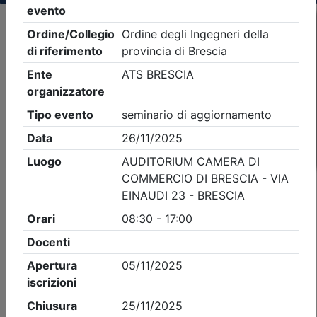
Criteri di ricerca applicati:
- Tipo Ordine/collegio:
Ingegneri
- Ordine:
Brescia
- Eventi in programma dal
7/8/2026
iCal
Feed RSS
Dettagli evento
A pagamento