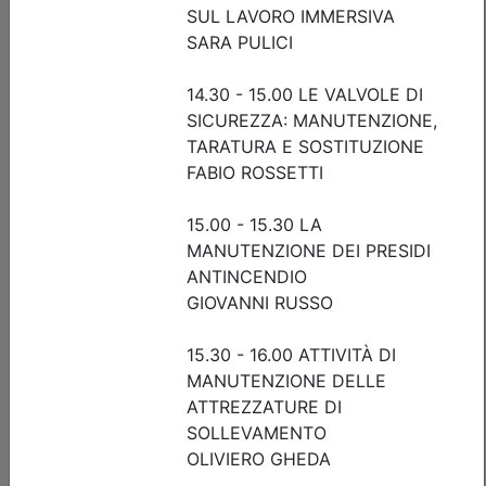
Ordine degli Ingegneri della provincia di Brescia
AGG. RSPP/ASPP - CSP/CSE: Il Nuovo
Regolamento Macchine. Le novità del
Regolamento macchine, aspetti tecnici
e di responsabilità legale
(edizione 1)
Date:
dal
22/09/2026
al
01/10/2026
Crediti:
16 cfp
ASPP RSPP (DL.81 08) e CSP CSE (DL.81 08)
Durata:
16 ore
Iscrizioni:
dal 04/06/2026 al 21/09/2026
Tipologia:
corso di aggiornamento