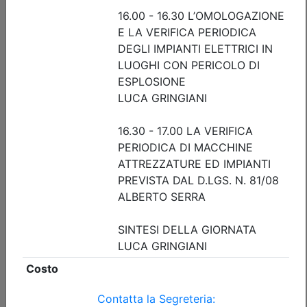
Priorità iscrizioni
Allegati
Note
nessuna
Posti disponibili:
71
Iscrizione
Dettagli evento
Gratuito