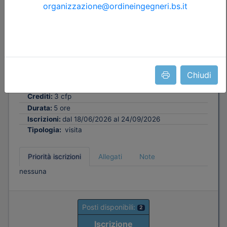
Ordine degli Ingegneri della provincia di Brescia
Cugini Spa: Visita alla cava e allo
stabilimento e seminario su materiali e
sistemi per il consolidamento delle
strutture esistenti
Chiudi
Data:
25/09/2026
Crediti:
3 cfp
Durata:
5 ore
Iscrizioni:
dal 18/06/2026 al 24/09/2026
Tipologia:
visita
Priorità iscrizioni
Allegati
Note
nessuna
Posti disponibili:
2
Iscrizione