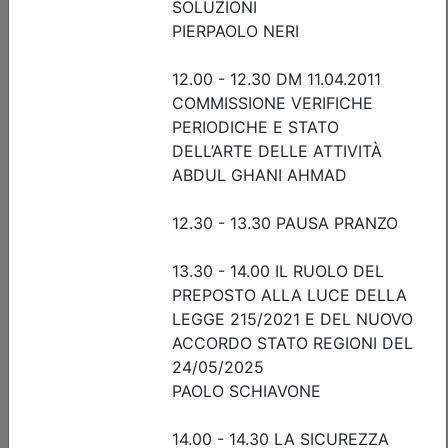
Data:
17/09/2026
Crediti:
4 cfp
Durata:
4 ore
Iscrizioni:
dal 04/08/2026 al 17/09/2026
Tipologia:
seminario
Priorità iscrizioni
Allegati
Note
nessuna
Posti disponibili:
88
Iscrizione
Dettagli evento
A pagamento