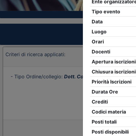
Criteri di ricerca applicati:
- Tipo Ordine/collegio:
Dott. Comm. E.C.
- Ordine:
Cat