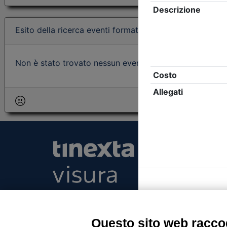
Esito della ricerca eventi formativi
Non è stato trovato nessun evento formativo con i param
Tinexta Visura SpA
Piazzale Flaminio 1/b, 00196 Roma, Italia Soc
Unico
Questo sito web raccog