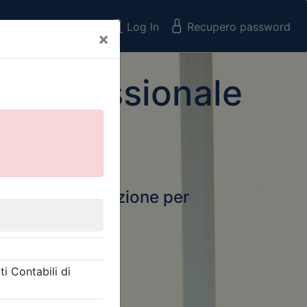
Registrati
Log In
Recupero password
×
 Professionale
rtale della formazione per
Next
 e Collegi
ssionali