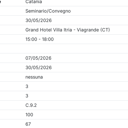
Clicca qui - espandi la sezione dei filtri ricerca eventi
ania
- Eventi in programma dal
7/8/2026
Precedente
1
Successiva
Nessun risultato per i parametri inseriti