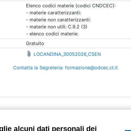
etri di ricerca utilizzati
UTILITÀ
Recupero Password
Verifica attestato d
POLICIES AND TER
ietà con Socio
Informativa cookie
lie alcuni dati personali dei