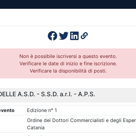
esenza
Formazione
Continua
Il po
Ordini
Profe