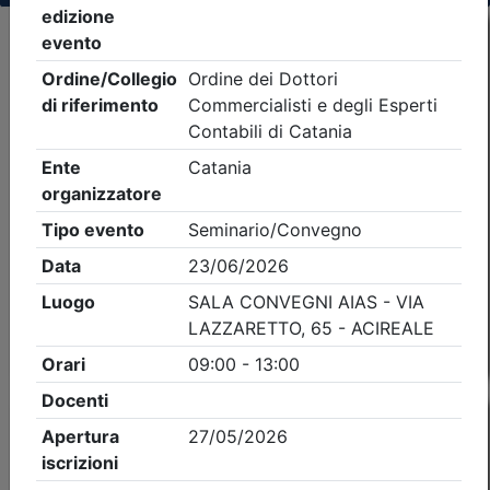
Criteri di ricerca applicati:
- Tipo Ordine/collegio:
Dott. Comm. E.C.
- Ordine:
Catania
- Eventi in programma dal
7/8/2026
Precedente
1
Successiva
Nessun risultato per i parametri inseriti
Esito della ricerca eventi formativi