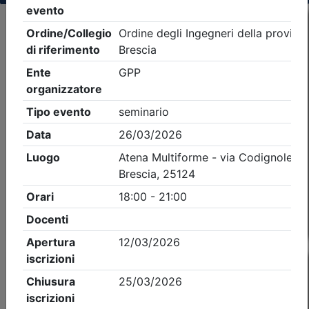
Criteri di ricerca applicati:
- Tipo Ordine/collegio:
Ingegneri
- Ordine:
Brescia
- Eventi in programma dal
8/8/2026
Precedente
3
Successiva
Nessun risultato per i parametri inseriti
Esito della ricerca eventi formativi