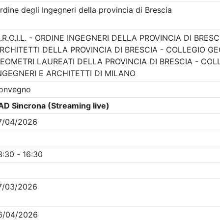
Clicca qui - espandi la sezione dei filtri ricerca eventi
venti in programma dal
8/8/2026
Precedente
1
2
3
Successiva
Nessun risultato per i parametri inseriti