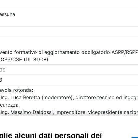
etri di ricerca utilizzati
UTILITÀ
Recupero Password
Verifica attestato d
POLICIES AND TER
ietà con Socio
Informativa cookie
lie alcuni dati personali dei