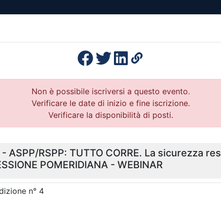
esenza
Formazione
Continua
Il po
Ordini
Profe