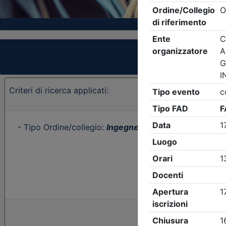
Criteri di ricerca applicati:
- Tipo Ordine/collegio:
Ingegneri
- Ordine:
Brescia
- E