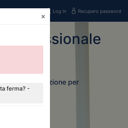
Registrati
Log In
Recupero password
×
 Professionale
rtale della formazione per
Next
 e Collegi
ssionali