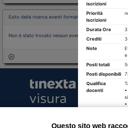
Esito della ricerca eventi formativi
Non è stato trovato nessun evento formativo con i param
Tinexta Visura SpA
Piazzale Flaminio 1/b, 00196 Roma, Italia Soc
Unico
Questo sito web raccog