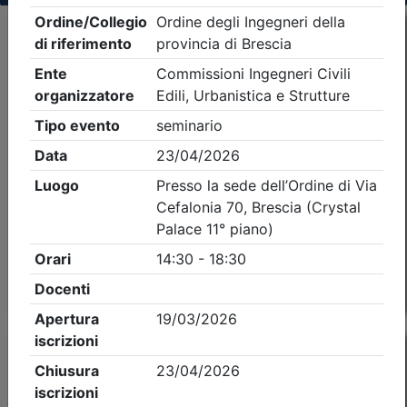
Criteri di ricerca applicati:
- Tipo Ordine/collegio:
Ingegneri
- Ordine:
Brescia
- Eventi in programma dal
8/8/2026
Precedente
2
Successiva
Nessun risultato per i parametri inseriti
Esito della ricerca eventi formativi