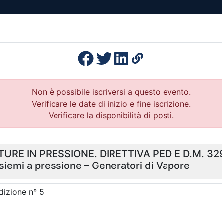
esenza
Formazione
Continua
Il po
Ordini
Profe