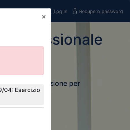
Registrati
Log In
Recupero password
×
 Professionale
rtale della formazione per
Next
 e Collegi
ssionali