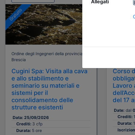
A pagamento
Gratuito
Ordine degli Ingegneri della provincia di
Ordine degli
Brescia
Brescia
Cugini Spa: Visita alla cava
Corso d
e allo stabilimento e
obbligat
seminario su materiali e
Lavoro 
sistemi per il
dell’Ac
consolidamento delle
del 17 
strutture esistenti
Date:
dal
0
Crediti:
Data:
25/09/2026
Durata:
1
Crediti:
3 cfp
Iscrizion
Durata:
5 ore