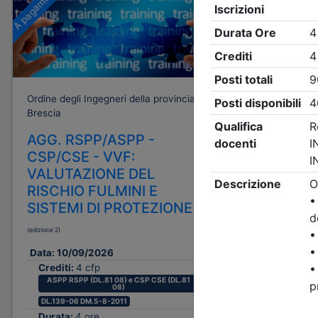
A pagamento
Gratuito
Ordine degli Ingegneri della provincia di
Ordine degli
Brescia
Brescia
AGG. RSPP/ASPP -
Rinforzo
CSP/CSE - VVF:
messa i
VALUTAZIONE DEL
di capa
RISCHIO FULMINI E
in c.a.,
SISTEMI DI PROTEZIONE
serbatoi:
progett
(edizione 2)
Data:
16/0
Data:
10/09/2026
Crediti:
Crediti:
4 cfp
Durata:
ASPP RSPP (DL.81 08) e CSP CSE (DL.81
08)
Iscrizion
DL.139-06 DM.5-8-2011
Durata:
4 ore