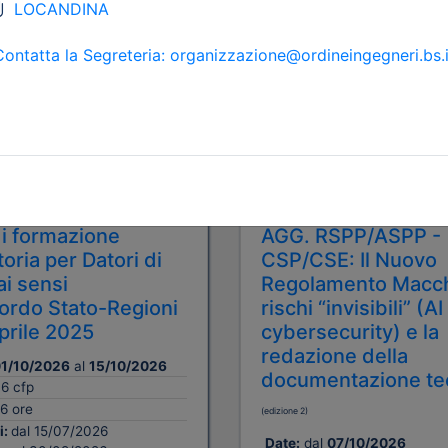
A pagamento
 Ingegneri della provincia di
Ordine degli Ingegneri della p
Brescia
i formazione
AGG. RSPP/ASPP -
oria per Datori di
CSP/CSE: Il Nuovo
ai sensi
Regolamento Macch
cordo Stato-Regioni
rischi “invisibili” (AI
aprile 2025
cybersecurity) e la
redazione della
1/10/2026
al
15/10/2026
documentazione te
16 cfp
6 ore
(edizione 2)
i:
dal 15/07/2026
Date:
dal
07/10/2026