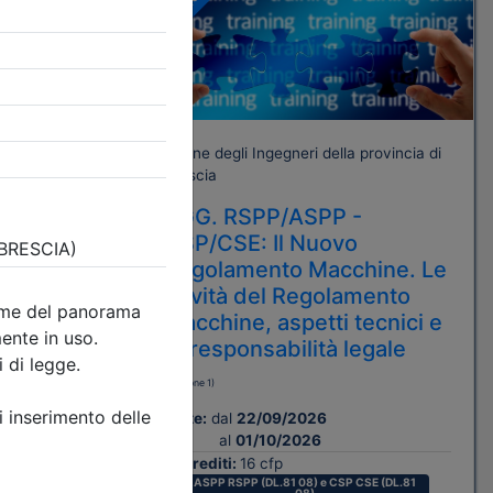
A pagamento
rovincia di
Ordine degli Ingegneri della provincia di
Brescia
AGG. RSPP/ASPP -
TRIA,
CSP/CSE: Il Nuovo
O E
Regolamento Macchine. Le
novità del Regolamento
macchine, aspetti tecnici e
di responsabilità legale
(edizione 1)
Date:
dal
22/09/2026
al
01/10/2026
Crediti:
16 cfp
ASPP RSPP (DL.81 08) e CSP CSE (DL.81