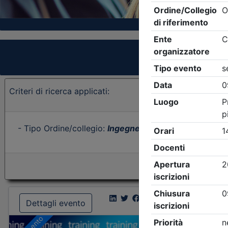
Criteri di ricerca applicati:
- Tipo Ordine/collegio:
Ingegneri
- Ordine:
Brescia
- E
Dettagli evento
Dettagl