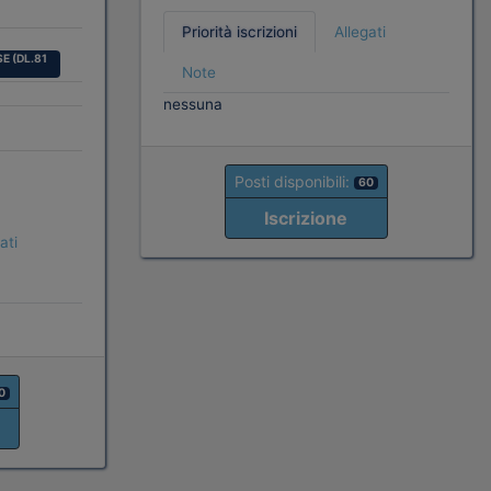
Priorità iscrizioni
Allegati
E (DL.81
Note
nessuna
Posti disponibili:
60
Iscrizione
ati
0