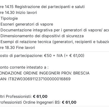
a:
seminario
Priorità iscrizioni
Alleg
scrizioni
Allegati
Note
nessuna
09/2026:
nisti appartenenti all'Ordine
re
Posti disponibili:
8
i appartenenti all'Ordine
Iscrizione
re
09/2026:
categorie professionali
osti disponibili:
115
Iscrizione
i evento
Dettagli evento