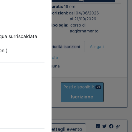
08)
Durata:
16 ore
ati
Iscrizioni:
dal 04/06/2026
al 21/09/2026
Tipologia:
corso di
aggiornamento
Priorità iscrizioni
Allegati
8
Note
nessuna
Posti disponibili:
71
Iscrizione
Dettagli evento