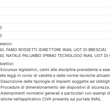
Gratuito
 Ingegneri della provincia di
Ordine degli Ingegneri della p
Brescia
 strutturale e
INTERSEZIONI A
n sicurezza sismica
ROTATORIA: GEOME
nnoni prefabbricati
LIVELLO DI SERVIZI
 scaffalature e
SIMULAZIONI DEL
 criteri di analisi,
TRAFFICO
azione e intervento
Data:
17/09/2026
Crediti:
4 cfp
9/2026
Durata:
4 ore
3 cfp
Iscrizioni:
dal 04/08/2026
3 ore
FAD Streaming
al 17/09/2026
i:
dal 23/07/2026
Tipologia:
seminario
al 15/09/2026