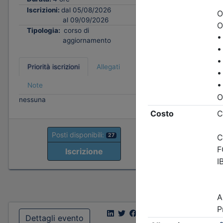
Tipologi
Iscrizioni:
dal 05/08/2026
al 09/09/2026
Tipologia:
corso di
Priorità i
aggiornamento
Note
fino al 06/
Priorità iscrizioni
Allegati
- professio
organizzato
Note
- praticant
nessuna
organizzato
fino al 15/
- Tutte le 
Posti disponibili:
27
Iscrizione
P
Dettagli evento
Dettagl