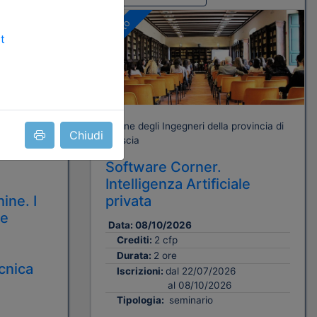
Gratuito
rovincia di
Ordine degli Ingegneri della provincia di
Chiudi
Brescia
Software Corner.
Intelligenza Artificiale
ine. I
privata
 e
Data:
08/10/2026
Crediti:
2 cfp
Durata:
2 ore
cnica
Iscrizioni:
dal 22/07/2026
al 08/10/2026
Tipologia:
seminario