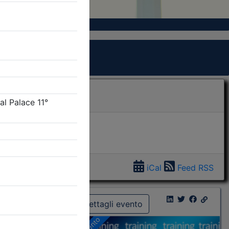
iCal
Feed RSS
Dettagli evento