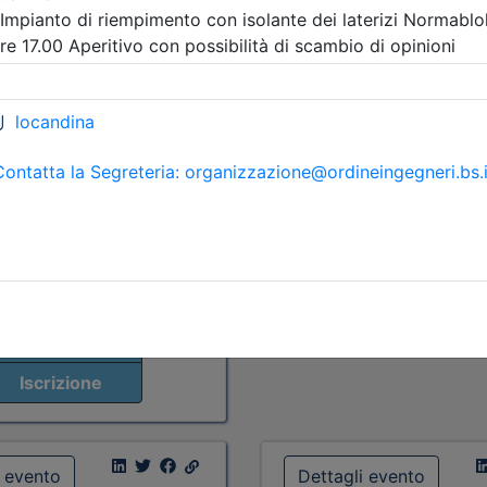
a:
seminario
Priorità iscrizioni
Alleg
scrizioni
Allegati
Note
nessuna
09/2026:
nisti appartenenti all'Ordine
re
Posti disponibili:
7
i appartenenti all'Ordine
Iscrizione
re
09/2026:
categorie professionali
osti disponibili:
84
Iscrizione
i evento
Dettagli evento