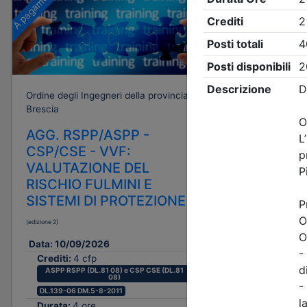
A pagamento
Gratuito
Ordine degli Ingegneri della provincia di
Ordine degli
Brescia
Brescia
AGG. RSPP/ASPP -
Rinforzo
CSP/CSE - VVF:
messa i
VALUTAZIONE DEL
di capa
RISCHIO FULMINI E
in c.a.,
SISTEMI DI PROTEZIONE
serbatoi:
progett
(edizione 2)
Data:
16/0
Data:
10/09/2026
Crediti:
Crediti:
4 cfp
Durata:
ASPP RSPP (DL.81 08) e CSP CSE (DL.81
08)
Iscrizion
DL.139-06 DM.5-8-2011
Durata:
4 ore