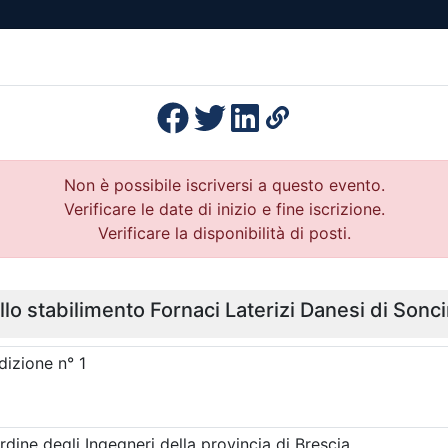
esenza
Formazione
Continua
Il po
Ordini
Profe