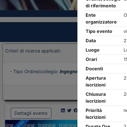
Criteri di ricerca applicati:
- Tipo Ordine/collegio:
Ingegneri
- Ordine:
Brescia
- E
Dettagli evento
Dettagl