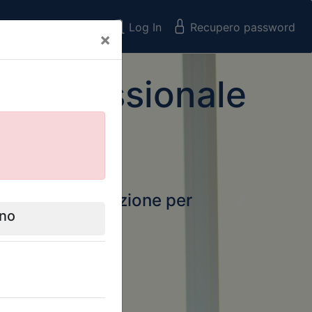
Registrati
Log In
Recupero password
×
 Professionale
rtale della formazione per
Next
 e Collegi
ssionali