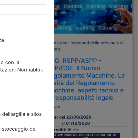
A pagamento
rovincia di
Ordine degli Ingegneri della provincia di
Brescia
AGG. RSPP/ASPP -
TRIA,
CSP/CSE: Il Nuovo
O E
Regolamento Macchine. Le
novità del Regolamento
macchine, aspetti tecnici e
di responsabilità legale
(edizione 1)
Date:
dal
22/09/2026
al
01/10/2026
Crediti:
16 cfp
ASPP RSPP (DL.81 08) e CSP CSE (DL.81