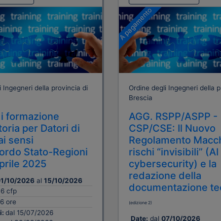
A pagamento
 Ingegneri della provincia di
Ordine degli Ingegneri della p
Brescia
i formazione
AGG. RSPP/ASPP -
oria per Datori di
CSP/CSE: Il Nuovo
ai sensi
Regolamento Macch
cordo Stato-Regioni
rischi “invisibili” (AI
aprile 2025
cybersecurity) e la
redazione della
1/10/2026
al
15/10/2026
documentazione te
16 cfp
6 ore
(edizione 2)
i:
dal 15/07/2026
Date:
dal
07/10/2026