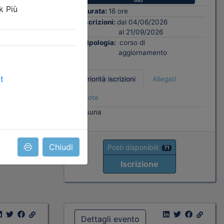
08)
Durata:
16 ore
ati
Iscrizioni:
dal 04/06/2026
al 21/09/2026
Tipologia:
corso di
aggiornamento
Priorità iscrizioni
Allegati
6
Note
nessuna
Chiudi
Posti disponibili:
71
Iscrizione
Dettagli evento