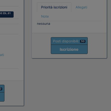
Priorità iscrizioni
Allegati
E (DL.81
Note
nessuna
Posti disponibili:
50
Iscrizione
ati
0