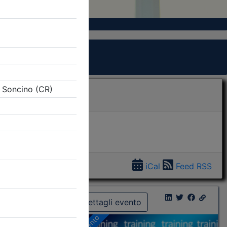
iCal
Feed RSS
Dettagli evento