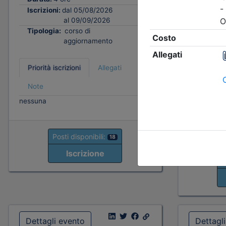
Tipologi
Iscrizioni:
dal 05/08/2026
al 09/09/2026
Tipologia:
corso di
Priorità i
aggiornamento
Note
fino al 06/
Priorità iscrizioni
Allegati
- professio
organizzato
Note
- praticant
nessuna
organizzato
fino al 15/
- Tutte le 
Posti disponibili:
18
Iscrizione
P
Dettagli evento
Dettagl