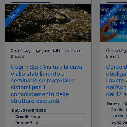
A pagamento
Gratuito
Ordine degli Ingegneri della provincia di
Ordine degli
Brescia
Brescia
Cugini Spa: Visita alla cava
Corso d
e allo stabilimento e
obbligat
seminario su materiali e
Lavoro 
sistemi per il
dell’Ac
consolidamento delle
del 17 
strutture esistenti
Date:
dal
0
Crediti:
Data:
25/09/2026
Durata:
1
Crediti:
3 cfp
Iscrizion
Durata:
5 ore