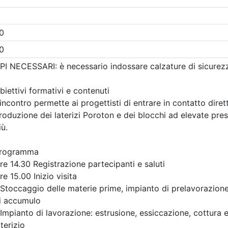
Gratuito
 Ingegneri della provincia di
Ordine degli Ingegneri della p
Brescia
 strutturale e
INTERSEZIONI A
n sicurezza sismica
ROTATORIA: GEOME
nnoni prefabbricati
LIVELLO DI SERVIZI
 scaffalature e
SIMULAZIONI DEL
 criteri di analisi,
TRAFFICO
azione e intervento
Data:
17/09/2026
Crediti:
4 cfp
9/2026
Durata:
4 ore
3 cfp
Iscrizioni:
dal 04/08/2026
3 ore
FAD Streaming
al 17/09/2026
i:
dal 23/07/2026
Tipologia:
seminario
al 15/09/2026