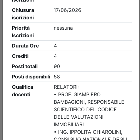
Ordine degli Ingegneri della provincia di Brescia
AGG. RSPP/ASPP - CSP/CSE - VVF:
VALUTAZIONE DEL RISCHIO FULMINI E
SISTEMI DI PROTEZIONE
(edizione 2)
Data:
10/09/2026
Crediti:
4 cfp
ASPP RSPP (DL.81 08) e CSP CSE (DL.81 08)
DL.139-06 DM.5-8-2011
Durata:
4 ore
Iscrizioni:
dal 05/08/2026 al 09/09/2026
Tipologia:
corso di aggiornamento
Priorità iscrizioni
Allegati
Note
nessuna