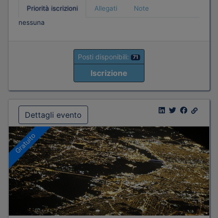
Priorità iscrizioni
Allegati
Note
nessuna
Posti disponibili:
71
Iscrizione
Dettagli evento
Gratuito