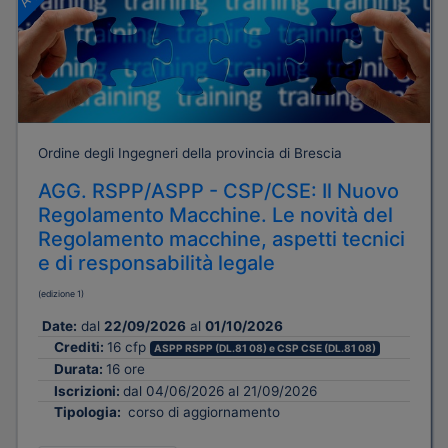
Ordine degli Ingegneri della provincia di Brescia
AGG. RSPP/ASPP - CSP/CSE: Il Nuovo
Regolamento Macchine. Le novità del
Regolamento macchine, aspetti tecnici
e di responsabilità legale
(edizione 1)
Date:
dal
22/09/2026
al
01/10/2026
Crediti:
16 cfp
ASPP RSPP (DL.81 08) e CSP CSE (DL.81 08)
Durata:
16 ore
Iscrizioni:
dal 04/06/2026 al 21/09/2026
Tipologia:
corso di aggiornamento