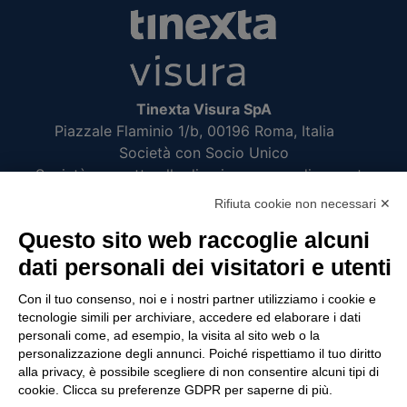
Tinexta Visura SpA
Piazzale Flaminio 1/b, 00196 Roma, Italia
Società con Socio Unico
Società soggetta alla direzione e coordinamento
di Tinexta SpA
Rifiuta cookie non necessari ✕
P.IVA 05338771008 REA n. 877679
Questo sito web raccoglie alcuni
dati personali dei visitatori e utenti
UTILITÀ
Con il tuo consenso, noi e i nostri partner utilizziamo i cookie e
tecnologie simili per archiviare, accedere ed elaborare i dati
Recupero Password
personali come, ad esempio, la visita al sito web o la
Verifica attestato di presenza
personalizzazione degli annunci. Poiché rispettiamo il tuo diritto
alla privacy, è possibile scegliere di non consentire alcuni tipi di
POLICIES AND TERMS
cookie. Clicca su preferenze GDPR per saperne di più.