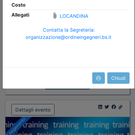
Data:
17/09/2026
Crediti:
4 cfp
Durata:
4 ore
Iscrizioni:
dal 04/08/2026 al 17/09/2026
Tipologia:
seminario
Priorità iscrizioni
Allegati
Note
nessuna
Posti disponibili:
88
Chiudi
Iscrizione
Dettagli evento
A pagamento