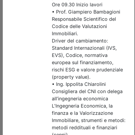
sicurezza sismica di capannoni
prefabbricati in c.a., scaffalature e
serbatoi: criteri di analisi,
progettazione e intervento
Data:
16/09/2026
Crediti:
3 cfp
Durata:
3 ore
FAD Streaming
Iscrizioni:
dal 23/07/2026 al 15/09/2026
Tipologia:
seminario
Priorità iscrizioni
Allegati
Note
fino al 06/09/2026:
- professionisti appartenenti all'Ordine organizzatore
- praticanti appartenenti all'Ordine organizzatore
fino al 15/09/2026:
- Tutte le categorie professionali
Posti disponibili:
115