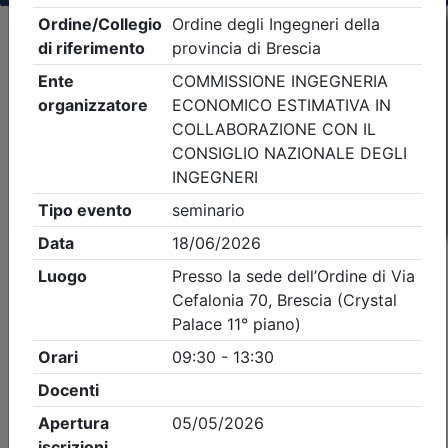
Criteri di ricerca applicati:
- Tipo Ordine/collegio:
Ingegneri
- Ordine:
Brescia
- Eventi in programma dal
7/8/2026
iCal
Feed RSS
Dettagli evento
A pagamento