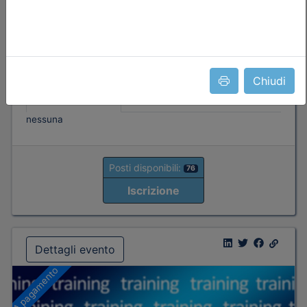
Data:
17/09/2026
Crediti:
4 cfp
Durata:
4 ore
Iscrizioni:
dal 04/08/2026 al 17/09/2026
Tipologia:
seminario
Chiudi
Priorità iscrizioni
Allegati
Note
nessuna
Posti disponibili:
76
Iscrizione
Dettagli evento
A pagamento