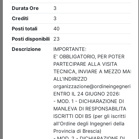
Ordine degli Ingegneri della provincia di Brescia
AGG. RSPP/ASPP - CSP/CSE - VVF:
VALUTAZIONE DEL RISCHIO FULMINI E
SISTEMI DI PROTEZIONE
(edizione 2)
Data:
10/09/2026
Crediti:
4 cfp
ASPP RSPP (DL.81 08) e CSP CSE (DL.81 08)
DL.139-06 DM.5-8-2011
Durata:
4 ore
Iscrizioni:
dal 05/08/2026 al 09/09/2026
Tipologia:
corso di aggiornamento
Priorità iscrizioni
Allegati
Note
nessuna