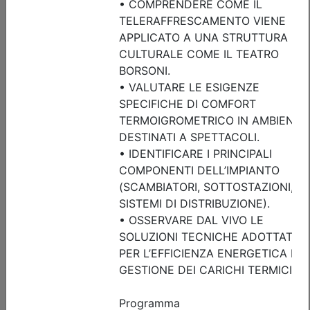
sicurezza sismica di capannoni
prefabbricati in c.a., scaffalature e
serbatoi: criteri di analisi,
progettazione e intervento
Data:
16/09/2026
Crediti:
3 cfp
Durata:
3 ore
FAD Streaming
Iscrizioni:
dal 23/07/2026 al 15/09/2026
Tipologia:
seminario
Priorità iscrizioni
Allegati
Note
fino al 06/09/2026:
- professionisti appartenenti all'Ordine organizzatore
- praticanti appartenenti all'Ordine organizzatore
fino al 15/09/2026:
- Tutte le categorie professionali
Posti disponibili:
83