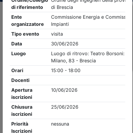
Criteri di ricerca applicati:
- Tipo Ordine/collegio:
Ingegneri
- Ordine:
Brescia
- Eventi in programma dal
9/8/2026
iCal
Feed RSS
Dettagli evento
A pagamento