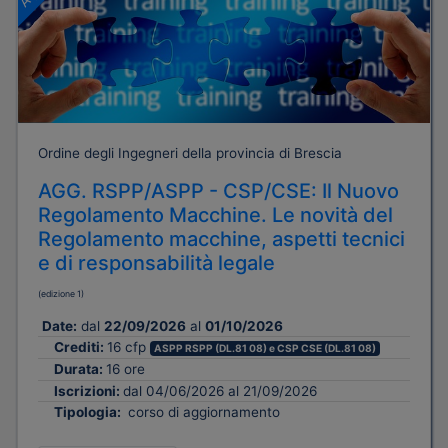
Ordine degli Ingegneri della provincia di Brescia
AGG. RSPP/ASPP - CSP/CSE: Il Nuovo
Regolamento Macchine. Le novità del
Regolamento macchine, aspetti tecnici
e di responsabilità legale
(edizione 1)
Date:
dal
22/09/2026
al
01/10/2026
Crediti:
16 cfp
ASPP RSPP (DL.81 08) e CSP CSE (DL.81 08)
Durata:
16 ore
Iscrizioni:
dal 04/06/2026 al 21/09/2026
Tipologia:
corso di aggiornamento