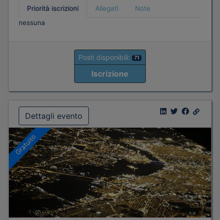
Priorità iscrizioni
Allegati
Note
nessuna
Posti disponibili:
71
Iscrizione
Dettagli evento
Gratuito