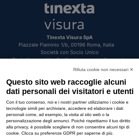
Tinexta Visura SpA
Piazzale Flaminio 1/b, 00196 Roma, Italia
Società con Socio Unico
Società soggetta alla direzione e coordinamento
di Tinexta SpA
Rifiuta cookie non necessari ✕
P.IVA 05338771008 REA n. 877679
Questo sito web raccoglie alcuni
dati personali dei visitatori e utenti
UTILITÀ
Con il tuo consenso, noi e i nostri partner utilizziamo i cookie e
tecnologie simili per archiviare, accedere ed elaborare i dati
Recupero Password
personali come, ad esempio, la visita al sito web o la
Verifica attestato di presenza
personalizzazione degli annunci. Poiché rispettiamo il tuo diritto
alla privacy, è possibile scegliere di non consentire alcuni tipi di
POLICIES AND TERMS
cookie. Clicca su preferenze GDPR per saperne di più.